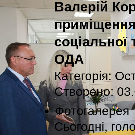
Валерій Ко
приміщення
соціальної 
ОДА
Категорія:
Ост
Створено: 03.
Фотогалерея
Сьогодні, гол