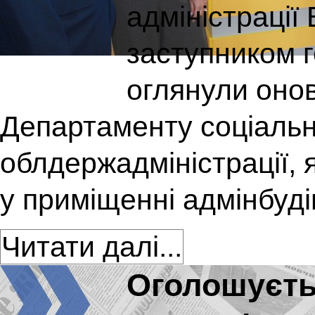
адміністрації 
заступником 
оглянули оно
Департаменту соціально
облдержадміністрації, 
у приміщенні адмінбуді
Читати далі...
Оголошуєть