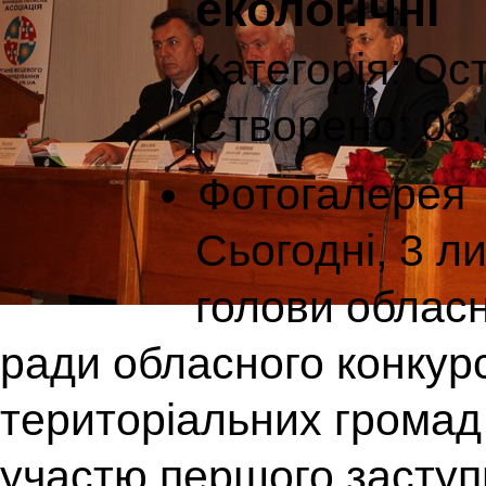
екологічні
Категорія:
Ост
Створено: 03.
Фотогалерея
Сьогодні, 3 л
голови обласн
ради обласного конкурс
територіальних громад
участю першого заступ