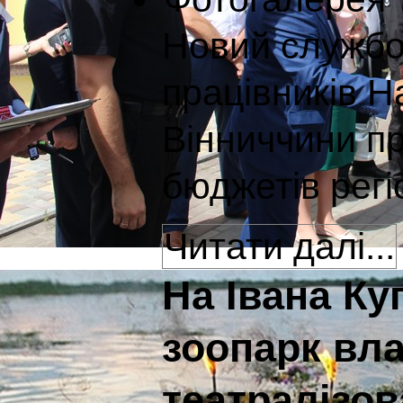
Новий службо
працівників Н
Вінниччини п
бюджетів регі
Читати далі...
На Івана К
зоопарк вла
театралізов