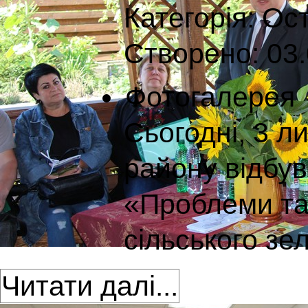
Категорія:
Ост
Створено: 03.
Фотогалерея
Сьогодні, 3 ли
району відбув
«Проблеми та
сільського зел
Читати далі...