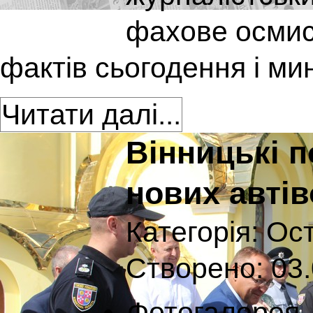
фахове осмис
фактів сьогодення і м
Читати далі...
Вінницькі п
нових автів
Категорія:
Ост
Створено: 03.
Фотогалерея