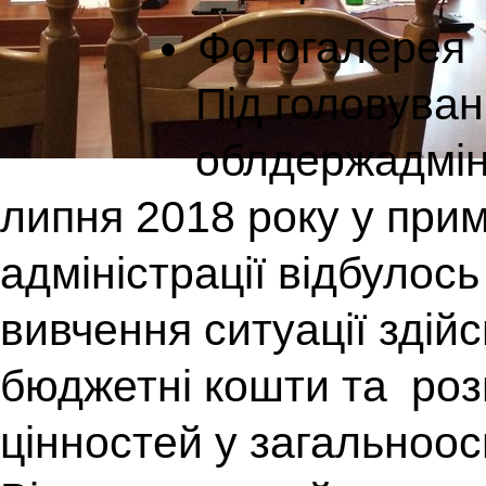
Фотогалерея
Під головува
облдержадміні
липня 2018 року у при
адміністрації відбулось
вивчення ситуації здій
бюджетні кошти та роз
цінностей у загальноос