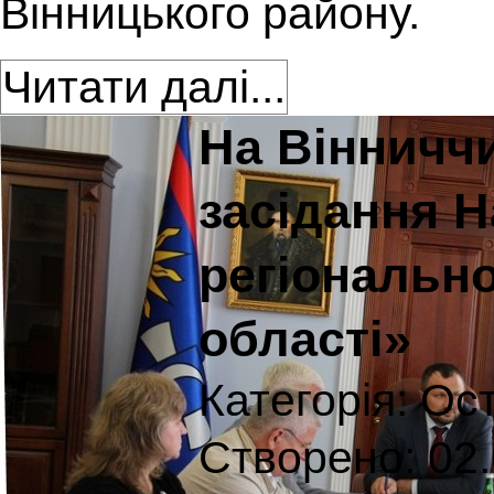
Вінницького району.
Читати далі...
На Вінниччи
засідання Н
регіонально
області»
Категорія:
Ост
Створено: 02.