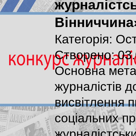
журналістсь
Вінниччина
Категорія:
Ост
Створено: 03.
Основна мета
журналістів до
висвітлення п
соціальних п
журналістськи