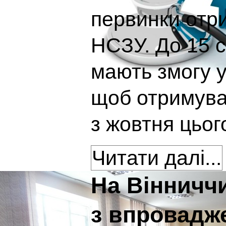
первинки отр
НСЗУ. До 15 
мають змогу у
щоб отримува
з жовтня цьог
Читати далі...
На Вінниччи
з впровадж