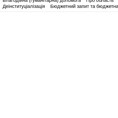
Благодійна (гуманітарна) допомога
Про область
Деінституціалізація
Бюджетний запит та бюджетн