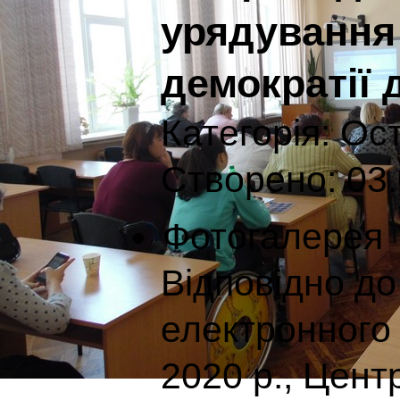
урядування 
демократії 
Категорія:
Ост
Створено: 03.
Фотогалерея
Відповідно до
електронного 
2020 р., Цент