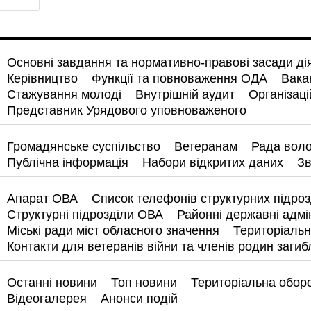
Основні завдання та нормативно-правові засади ді
Керівництво
Функції та повноваження ОДА
Вака
Стажування молоді
Внутрішній аудит
Організаці
Представник Урядового уповноваженого
Громадянське суспільство
Ветеранам
Рада воло
Публічна інформація
Набори відкритих даних
Зв
Апарат ОВА
Список телефонів структурних підрозд
Структурні підрозділи ОВА
Районні державні адмін
Міські ради міст обласного значення
Територіальн
Контакти для ветеранів війни та членів родин загиб
Останні новини
Топ новини
Територіальна обор
Відеогалерея
Анонси подій