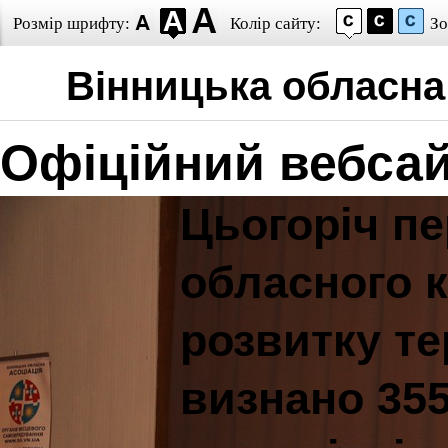
Розмір шрифту:
Колір сайту:
Зо
Вінницька обласна 
Офіційний вебса
Цьогоріч п
обласного к
розвитку т
визнано 355 