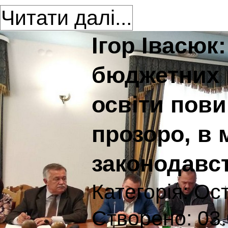
Читати далі...
Ігор Івасюк
бюджетних 
освіти пов
прозоро, в 
законодавс
Категорія:
Ост
Створено: 03.