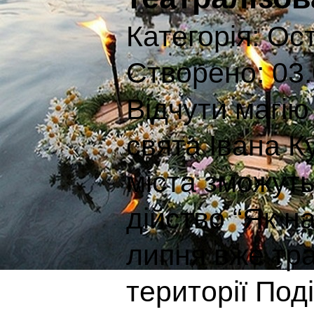
Категорія:
Ост
Створено: 03.
Відчути магію
свята Івана К
міста зможуть
дійство “Як на
липня вже тра
території Под