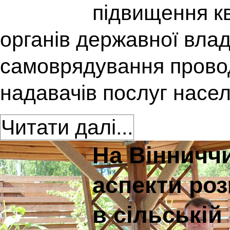
підвищення кв
органів державної влад
самоврядування провод
надавачів послуг насел
Читати далі...
На Вінничч
аспекти роз
в сільській