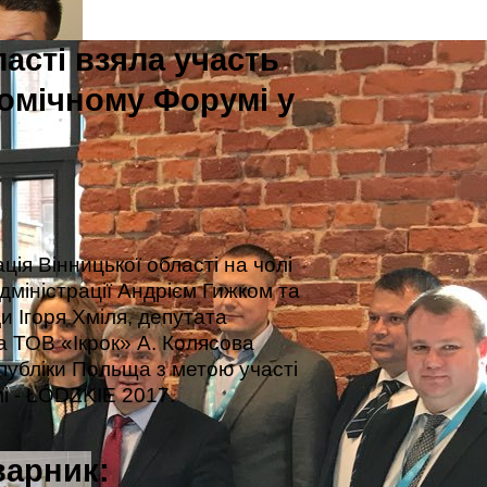
асті взяла участь
омічному Форумі у
ція Вінницької області на чолі
міністрації Андрієм Гижком та
и Ігоря Хміля, депутата
а ТОВ «Ікрок» А. Колясова
публіки Польща з метою участі
і - ŁÓDZKIE 2017.
варник: