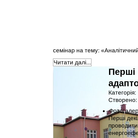
семінар на тему: «Аналітичний
Читати далі...
Перші 
адапт
Категорія:
Створено: 
Фотогале
Перші дек
проводити 
енергоефе