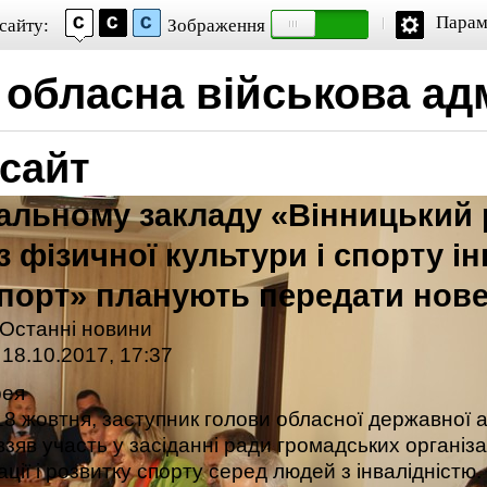
Парам
сайту:
Зображення
 обласна військова адм
сайт
альному закладу «Вінницький 
з фізичної культури і спорту ін
спорт» планують передати нов
Останні новини
18.10.2017, 17:37
рея
18 жовтня, заступник голови обласної державної 
зяв участь у засіданні ради громадських організ
ції і розвитку спорту серед людей з інвалідністю.