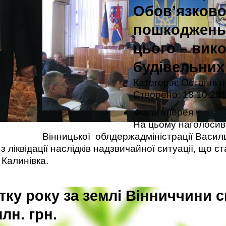
Обов’язково
пошкоджень,
цього – вик
будівельних
Категорія:
Останні 
Створено: 18.10.201
Фотогалерея
На цьому наголосив
Вінницької облдержадміністрації Васил
ліквідації наслідків надзвичайної ситуації, що ст
 Калинівка.
тку року за землі Вінниччини 
млн. грн.