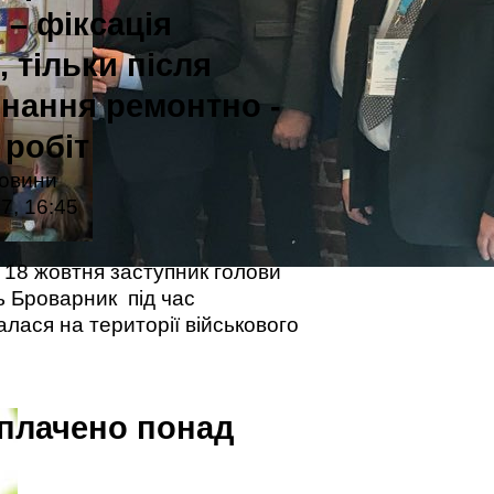
 – фіксація
 тільки після
онання ремонтно -
 робіт
новини
7, 16:45
 18 жовтня заступник голови
ь Броварник під час
алася на території військового
сплачено понад