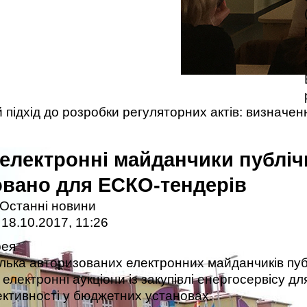
 підхід до розробки регуляторних актів: визначе
електронні майданчики публіч
овано для ЕСКО-тендерів
Останні новини
18.10.2017, 11:26
рея
ілька авторизованих електронних майданчиків пуб
електронні аукціони із закупівлі енергосервісу дл
ктивності у бюджетних установах.