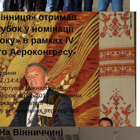
інниця» отримав
убок у номінації
оку» в рамках ІV
о Аероконгресу-
новини
7, 14:42
стартував Міжнародний
Аероконгрес-2017», учасники
ржавні стратегії та
у регіональних аеропортів.
На Вінниччині