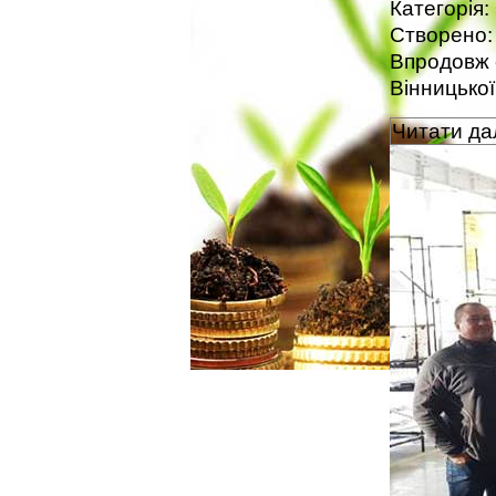
Категорія:
Створено: 
Впродовж 
Вінницької
Читати дал