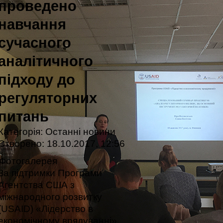
проведено
навчання
сучасного
аналітичного
підходу до
регуляторних
питань
Категорія:
Останні новини
Створено: 18.10.2017, 12:56
Фотогалерея
За підтримки Програми
Агентства США з
міжнародного розвитку
(USAID) «Лідерство в
економічному врядуванні»