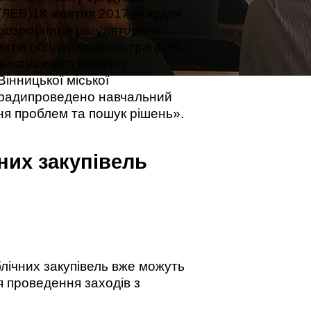
(ЛЕВ)18 жовтня 2017 рокудля
розробників регуляторних
актів облдержадміністрації та
виконавчого комітету
Вінницької міської
радипроведено навчальний
ння проблем та пошук рішень».
них закупівель
лічних закупівель вже можуть
я проведення заходів з