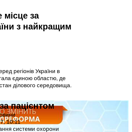
 місце за
аїни з найкращим
ред регіонів України в
стала єдиною областю, де
 стан ділового середовища.
за пацієнтом
новини
7, 10:11
вання системи охорони