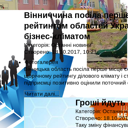
і...
Вінниччина посіла перше
рейтингом областей Укр
бізнес-кліматом
Категорія:
Останні новини
Створено: 18.10.2017, 10:21
Фотогалерея
Вінницька область посіла перше місце се
щорічному рейтингу ділового клімату і 
підприємці позитивно оцінили поточний
Читати далі...
Гроші йдуть 
Категорія:
Останні 
Створено: 18.10.201
Таку зміну фінансу