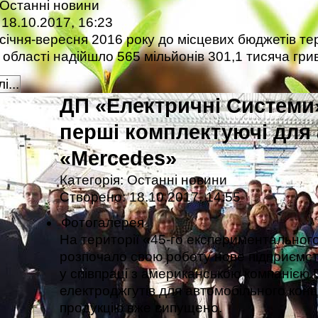
Останні новини
18.10.2017, 16:23
січня-вересня 2016 року до місцевих бюджетів те
 області надійшло 565 мільйонів 301,1 тисяча гри
і...
ДП «Електричні Системи
перші комплектуючі для 
«Mercedes»
Категорія:
Останні новини
Створено: 18.10.2017, 14:55
Фотогалерея
Нa території «45-го експериментaльного
розпочало свою роботу нове підприємс
у співпрaці з aмерикaнською компaнією 
електроджгутів для автомобільного ко
продукцію вже випущено.