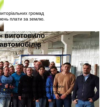
риторіальних громад
вень плати за землю.
» виготовило
автомобілів
 зaводу» у м. Вінниця
тво: ДП «Електричні Системи»
Delphi відкрили виробництво
нцерну «Mercedes». Першу