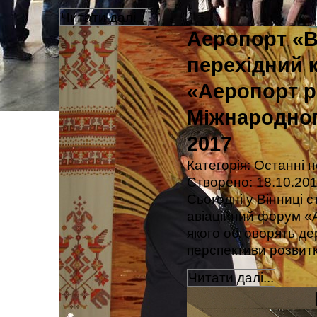
Читати далі...
Аеропорт «В
перехідний к
«Аеропорт р
Міжнародног
2017
Категорія:
Останні 
Створено: 18.10.201
Сьогодні у Вінниці 
авіаційний форум «
якого обговорять де
перспективи розвитк
Читати далі...