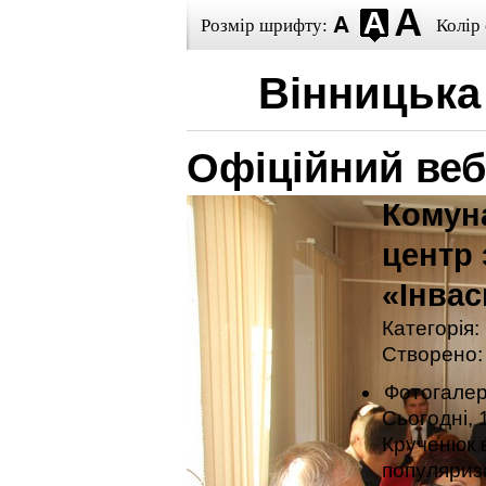
Розмір шрифту:
Колір 
Вінницька
Офіційний веб
Комун
центр 
«Інва
Категорія:
Створено: 
Фотогале
Сьогодні, 
Крученюк в
популяриза