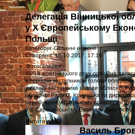
і...
Делегація Вінницької обл
у X Європейському Екон
Польщі
Категорія:
Останні новини
Створено: 18.10.2017, 17:19
Фотогалерея
15-18 жовтня цього року офіційна делега
з першим заступником голови облдержад
у складі заступника голови обласної Рад
обласної Ради С. Кривешка та директор
перебували у Лодзькому воєводстві Рес
у X Європейському Економічному Форум
Читати далі...
Василь Бро