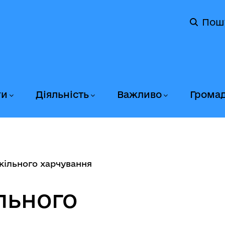
Пош
ги
Діяльність
Важливо
Грома
ільного харчування
льного