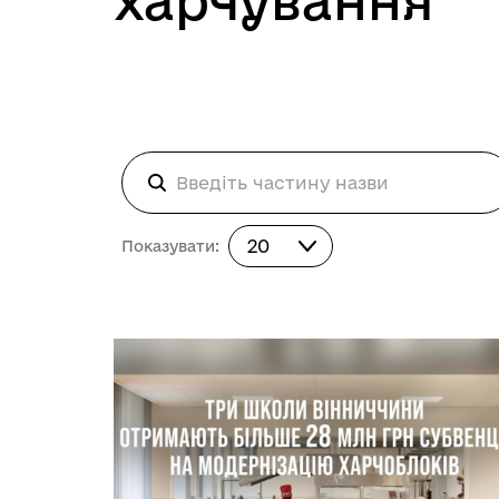
харчування
Показувати:
20
Показувати: