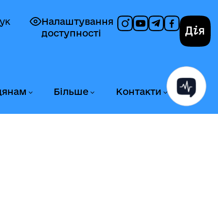
ук
Налаштування
доступності
Дія
дянам
Більше
Контакти