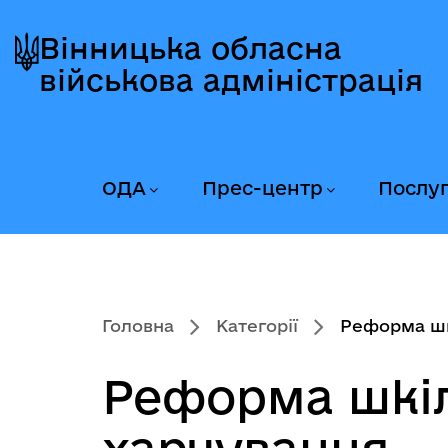
Перейти
Перейти
Перейти
до
до
до
Вінницька обласна
головного
головного
головного
військова адміністрація
меню
вмісту
колонтитула
ОДА
Прес-центр
Послу
Головна
Категорії
Реформа шк
Реформа шкі