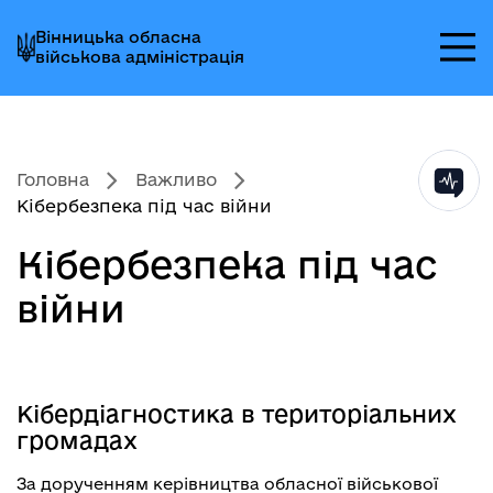
Перейти
Перейти
Перейти
Вінницька обласна
до
до
до
військова адміністрація
головного
головного
головного
меню
вмісту
колонтитула
Головна
Важливо
Кібербезпека під час війни
Кібербезпека під час
війни
Кібердіагностика в територіальних
громадах
За дорученням керівництва обласної військової