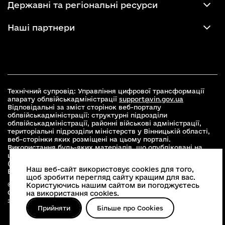
Державні та регіональні ресурси
Наші партнери
Технічний супровід: Управління цифрової трансформації
апарату облвійськадміністрації
support@vin.gov.ua
Відповідальні за зміст сторінок веб-порталу
облвійськадміністрації: структурні підрозділи
облвійськадміністрації, районні військові адміністрації,
територіальні підрозділи міністерств у Вінницькій області,
веб-сторінки яких розміщені на цьому порталі.
Використання будь-яких матеріалів, що опубліковані на
цьому сайті, дозволяється при умові зазначення посилання
(для інтернет-видань - гіперпосилання) на офіційний сайт
Наш веб-сайт використовує cookies для того,
Вінницької облвійськадміністрації
www.vin.gov.ua
.
щоб зробити перегляд сайту кращим для вас.
© 2026 Весь контент доступний за ліцензією Creative
Користуючись нашим сайтом ви погоджуєтесь
Commons Attribution 4.0 International license, якщо не
на використання cookies.
зазначено інше
Прийняти
Більше про Cookies