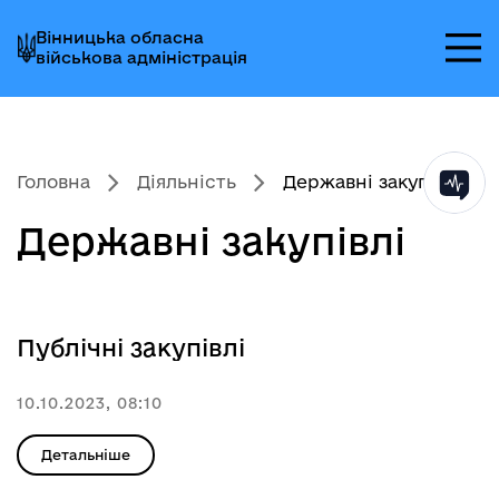
Перейти
Перейти
Перейти
Вінницька обласна
до
до
до
військова адміністрація
головного
головного
головного
меню
вмісту
колонтитула
Головна
Діяльність
Державні закупівлі
Державні закупівлі
Публічні закупівлі
10.10.2023, 08:10
Детальніше