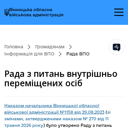
Перейти
Перейти
Перейти
Вінницька обласна
до
до
до
військова адміністрація
головного
головного
головного
меню
вмісту
колонтитула
Головна
Громадянам
Інформація для ВПО
Рада ВПО
Рада з питань внутрішньо
переміщених осіб
Наказом начальника Вінницької обласної
військової адміністрації №1158 від 29.08.2023
(
зі
змінами, затвердженими наказом № 270 від 11
травня 2026 року
) було утворено Раду з питань