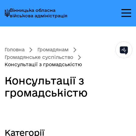
Перейти
Перейти
Перейти
Вінницька обласна
до
до
до
військова адміністрація
головного
головного
головного
меню
вмісту
колонтитула
Головна
Громадянам
Громадянське суспільство
Консультації з громадськістю
Консультації з
громадськістю
Категорії