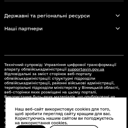
Державні та регіональні ресурси
Наші партнери
Технічний супровід: Управління цифрової трансформації
апарату облвійськадміністрації
support@vin.gov.ua
Відповідальні за зміст сторінок веб-порталу
облвійськадміністрації: структурні підрозділи
облвійськадміністрації, районні військові адміністрації,
територіальні підрозділи міністерств у Вінницькій області,
веб-сторінки яких розміщені на цьому порталі.
Використання будь-яких матеріалів, що опубліковані на
цьому сайті, дозволяється при умові зазначення посилання
(для інтернет-видань - гіперпосилання) на офіційний сайт
Наш веб-сайт використовує cookies для того,
Вінницької облвійськадміністрації
www.vin.gov.ua
.
щоб зробити перегляд сайту кращим для вас.
© 2026 Весь контент доступний за ліцензією Creative
Користуючись нашим сайтом ви погоджуєтесь
Commons Attribution 4.0 International license, якщо не
на використання cookies.
зазначено інше