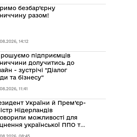
римо безбар’єрну
нниччину разом!
08.2026, 14:12
прошуємо підприємців
нниччини долучитись до
айн - зустрічі "Діалог
ди та бізнесу"
08.2026, 11:41
зидент України й Прем’єр-
істр Нідерландів
говорили можливості для
цнення української ППО та
ропейський трек
08.2026, 08:45