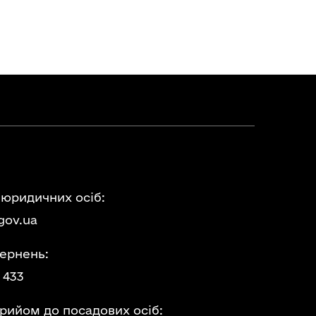
 юридичних осіб:
gov.ua
ернень:
 433
прийом до посадових осіб: