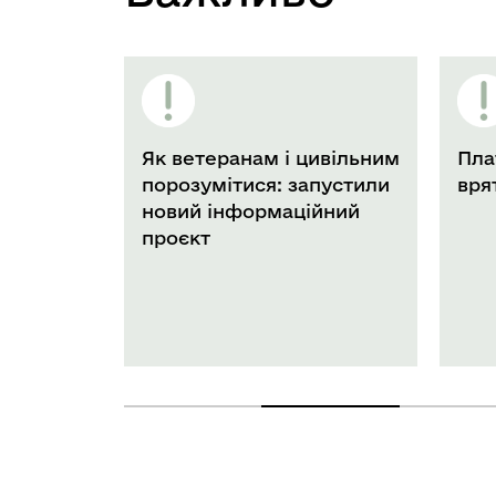
Як ветеранам і цивільним
Платфор
порозумітися: запустили
врятова
новий інформаційний
проєкт