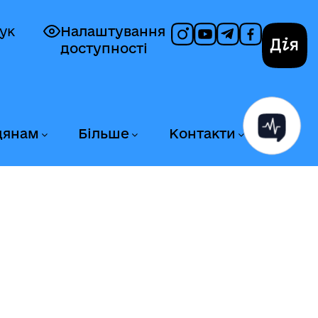
ук
Налаштування
доступності
Дія
дянам
Більше
Контакти