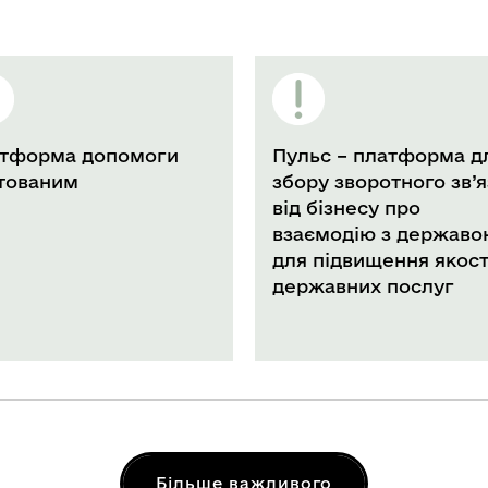
ма допомоги
Пульс – платформа для
ним
збору зворотного зв’язку
від бізнесу про
взаємодію з державою
для підвищення якості
державних послуг
Більше важливого