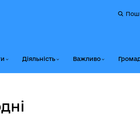
Пош
ги
Діяльність
Важливо
Грома
дні