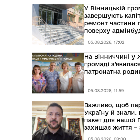
У Вінницькій гро
завершують капі
ремонт частини 
поверху адмінбуд
проєкту «Рух без
05.08.2026, 17:02
На Вінниччині у
громаді з’явилас
патронатна роди
05.08.2026, 11:59
Важливо, щоб па
Україну й знали,
пакет для нашої
захищає життя –
Президента
05.08.2026, 09:00