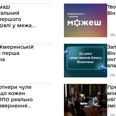
маді
Тво
тальний
Ві
першого
івлі у межах
 бар’єрів»
05.
 Жмеринській
За
я перша
Ві
на
онл
вла
05.
ртнери чули
Пре
 що кожен
мін
 ППО реально
об
 звернення
змі
єв
05.