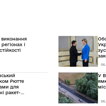
 виконання
Обо
 регіонах і
Укр
стійкості
зус
зак
06.
нський
У В
рком Рютте
ям
рами для
мі
ні ракет-
06.