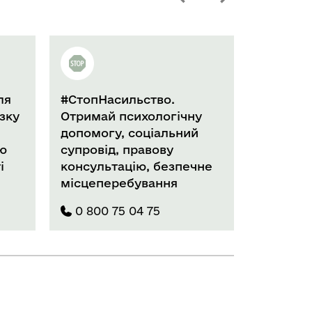
#СтопНасильство.
Національна 
Отримай психологічну
з попередже
допомогу, соціальний
домашнього 
супровід, правову
для дітей та
консультацію, безпечне
місцеперебування
0 800 75 04 75
0 800 500 