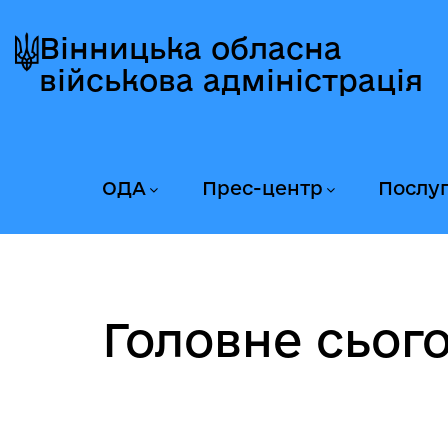
Перейти
Перейти
Перейти
до
до
до
Вінницька обласна
головного
головного
головного
військова адміністрація
меню
вмісту
колонтитула
ОДА
Прес-центр
Послу
Головне сього