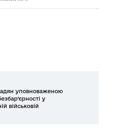
адян уповноваженою
езбар’єрності у
ій військовій