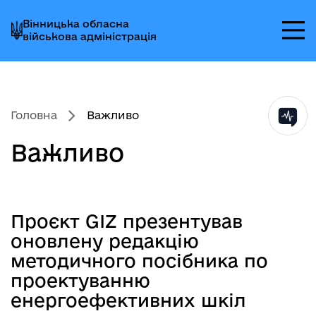
Перейти
Перейти
Перейти
Вінницька обласна
до
до
до
військова адміністрація
головного
головного
головного
меню
вмісту
колонтитула
Головна
Важливо
Важливо
Проєкт GIZ презентував
Зміст статті
оновлену редакцію
методичного посібника по
проектуванню
енергоефективних шкіл