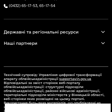
(0432) 65-17-53,
65-17-54
Державні та регіональні ресурси
Наші партнери
Технічний супровід: Управління цифрової трансформації
апарату облвійськадміністрації
support@vin.gov.ua
Відповідальні за зміст сторінок веб-порталу
облвійськадміністрації: структурні підрозділи
облвійськадміністрації, районні військові адміністрації,
територіальні підрозділи міністерств у Вінницькій області,
веб-сторінки яких розміщені на цьому порталі.
Використання будь-яких матеріалів, що опубліковані на
цьому сайті, дозволяється при умові зазначення посилання
(для інтернет-видань - гіперпосилання) на офіційний сайт