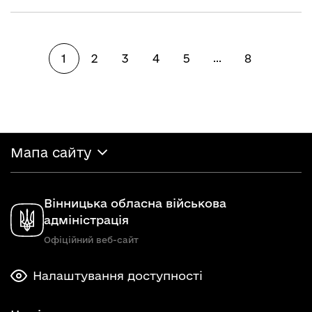
1
2
3
4
5
8
...
Мапа сайту
Вінницька обласна військова
адміністрація
Офіційний веб-сайт
Налаштування доступності