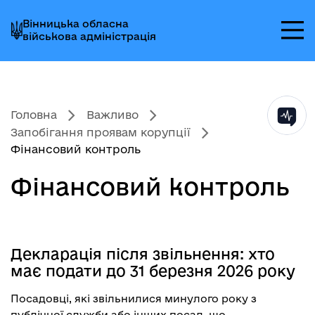
Перейти
Перейти
Перейти
Вінницька обласна
до
до
до
військова адміністрація
головного
головного
головного
меню
вмісту
колонтитула
Головна
Важливо
Запобігання проявам корупції
Фінансовий контроль
Фінансовий контроль
Декларація після звільнення: хто
має подати до 31 березня 2026 року
Посадовці, які звільнилися минулого року з
публічної служби або інших посад, що