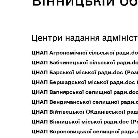
Вінницькій об
Центри надання адмініст
ЦНАП Агрономічної сільської ради.do
ЦНАП Бабчинецької сільської ради.do
ЦНАП Барської міської ради.doc (Розм
ЦНАП Бершадської міської ради.doc (
ЦНАП Вапнярської селищної ради.doc 
ЦНАП Вендичанської селищної ради.d
ЦНАП Війтівецької (Жданівської) рад
ЦНАП Вінницької міської ради.doc (Р
ЦНАП Вороновицької селищної ради.d