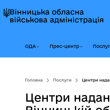
Перейти
Перейти
Перейти
до
до
до
Вінницька обласна
головного
головного
головного
військова адміністрація
меню
вмісту
колонтитула
ОДА
Прес-центр
Послу
Головна
Послуги
Центри надан
Центри надан