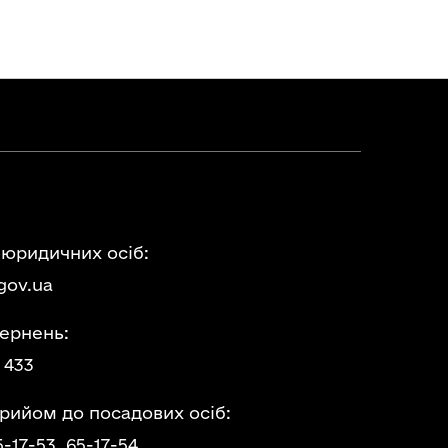
 юридичних осіб:
gov.ua
ернень:
 433
прийом до посадових осіб:
5-17-53,
65-17-54