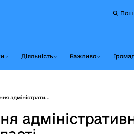
Пош
ги
Діяльність
Важливо
Грома
ня адміністрати...
ня адміністративн