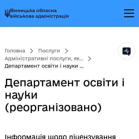
Перейти
Перейти
Перейти
Вінницька обласна
до
до
до
військова адміністрація
головного
головного
головного
меню
вмісту
колонтитула
Головна
Послуги
Адміністративні послуги, як...
Департамент освіти і науки ...
Департамент освіти і
науки
(реорганізовано)
Інформація щодо ліцензування