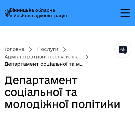
Перейти
Перейти
Перейти
Вінницька обласна
до
до
до
військова адміністрація
головного
головного
головного
меню
вмісту
колонтитула
Головна
Послуги
Адміністративні послуги, як...
Департамент соціальної та м...
Департамент
соціальної та
молодіжної політики