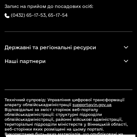
Запис на прийом до посадових осіб:
(0432) 65-17-53,
65-17-54
Державні та регіональні ресурси
Наші партнери
Технічний супровід: Управління цифрової трансформації
апарату облвійськадміністрації
support@vin.gov.ua
Відповідальні за зміст сторінок веб-порталу
облвійськадміністрації: структурні підрозділи
облвійськадміністрації, районні військові адміністрації,
територіальні підрозділи міністерств у Вінницькій області,
веб-сторінки яких розміщені на цьому порталі.
Використання будь-яких матеріалів, що опубліковані на