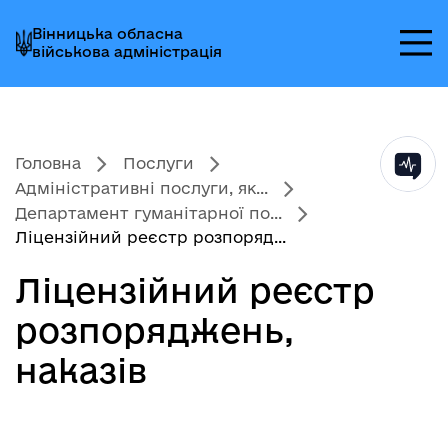
Перейти
Перейти
Перейти
Вінницька обласна
до
до
до
військова адміністрація
головного
головного
головного
меню
вмісту
колонтитула
Головна
Послуги
Адміністративні послуги, як...
Департамент гуманітарної по...
Ліцензійний реєстр розпоряд...
Ліцензійний реєстр
розпоряджень,
наказів