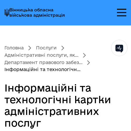
Перейти
Перейти
Перейти
Вінницька обласна
до
до
до
військова адміністрація
головного
головного
головного
меню
вмісту
колонтитула
Головна
Послуги
Адміністративні послуги, як...
Департамент правового забез...
Інформаційні та технологічн...
Інформаційні та
технологічні картки
адміністративних
послуг