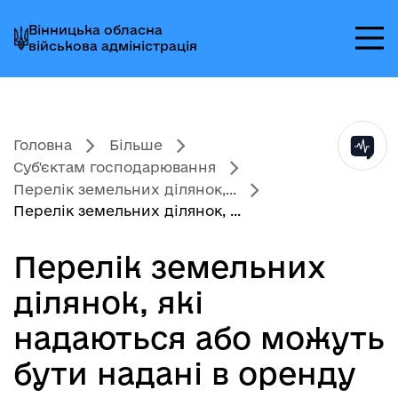
Перейти
Перейти
Перейти
Вінницька обласна
до
до
до
військова адміністрація
головного
головного
головного
меню
вмісту
колонтитула
Головна
Більше
Суб'єктам господарювання
Перелік земельних ділянок,...
Перелік земельних ділянок, ...
Перелік земельних
ділянок, які
надаються або можуть
бути надані в оренду