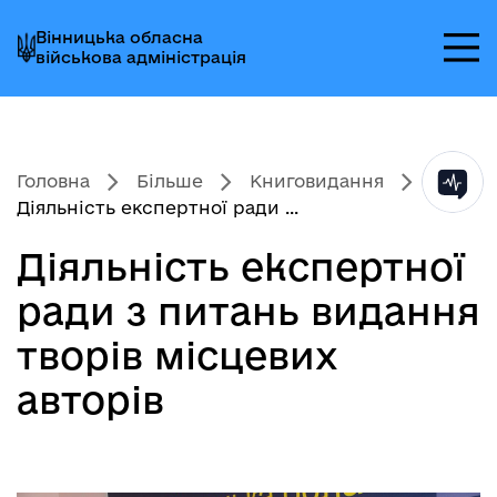
Перейти
Перейти
Перейти
Вінницька обласна
до
до
до
військова адміністрація
головного
головного
головного
меню
вмісту
колонтитула
Головна
Більше
Книговидання
Діяльність експертної ради ...
Діяльність експертної
ради з питань видання
творів місцевих
авторів