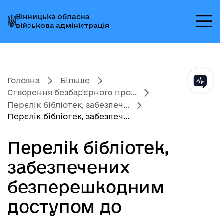
Перейти
Перейти
Перейти
Вінницька обласна
до
до
до
військова адміністрація
головного
головного
головного
меню
вмісту
колонтитула
Головна
Більше
Створення безбар'єрного про...
Перелік бібліотек, забезпеч...
Перелік бібліотек, забезпеч...
Перелік бібліотек,
забезпечених
безперешкодним
доступом до