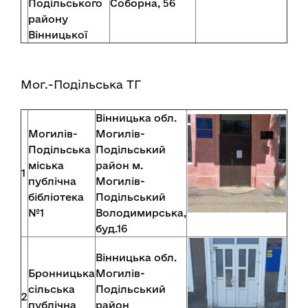
Подільського
Соборна, 56
району
Вінницької
Мог.-Подільська ТГ
Вінницька обл.
Могилів-
Могилів-
Подільська
Подільський
міська
район м.
1
публічна
Могилів-
бібліотека
Подільський
№1
Володимирська,
буд.16
Вінницька обл.
Бронницька
Могилів-
сільська
Подільський
2
публічна
район