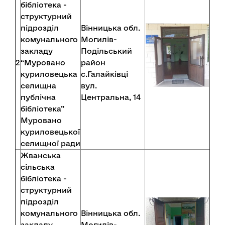
бібліотека -
структурний
підрозділ
Вінницька обл.
комунального
Могилів-
закладу
Подільський
2
“Муровано
район
куриловецька
с.Галайківці
селищна
вул.
публічна
Центральна, 14
бібліотека”
Муровано
куриловецької
селищної ради
Жванська
сільська
бібліотека -
структурний
підрозділ
комунального
Вінницька обл.
закладу
Могилів-