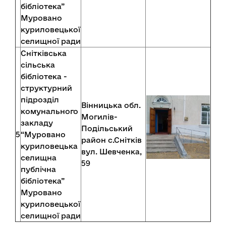
бібліотека”
Муровано
куриловецької
селищної ради
Снітківська
сільська
бібліотека -
структурний
підрозділ
Вінницька обл.
комунального
Могилів-
закладу
Подільський
5
“Муровано
район с.Снітків
куриловецька
вул. Шевченка,
селищна
59
публічна
бібліотека”
Муровано
куриловецької
селищної ради