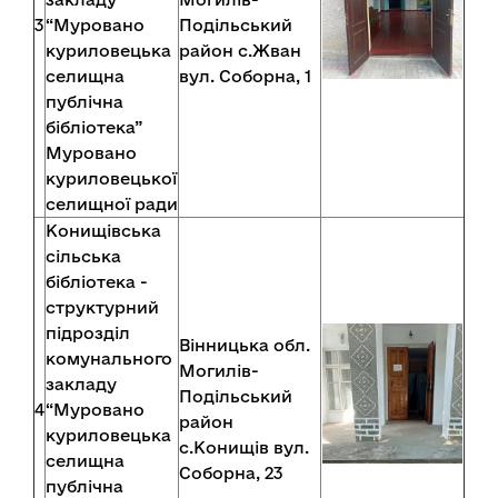
3
“Муровано
Подільський
куриловецька
район с.Жван
селищна
вул. Соборна, 1
публічна
бібліотека”
Муровано
куриловецької
селищної ради
Конищівська
сільська
бібліотека -
структурний
підрозділ
Вінницька обл.
комунального
Могилів-
закладу
Подільський
4
“Муровано
район
куриловецька
с.Конищів вул.
селищна
Соборна, 23
публічна