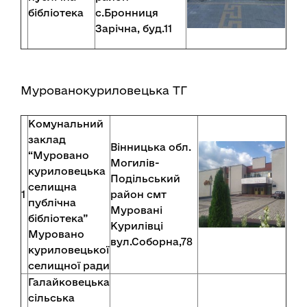
бібліотека
с.Бронниця
Зарічна, буд.11
Мурованокуриловецька ТГ
Комунальний
заклад
Вінницька обл.
“Муровано
Могилів-
куриловецька
Подільський
селищна
1
район смт
публічна
Муровані
бібліотека”
Курилівці
Муровано
вул.Соборна,78
куриловецької
селищної ради
Галайковецька
сільська