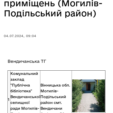
приміщень (Могилів-
Подільський район)
04.07.2024, 09:04
Вендичанська ТГ
Комунальний
заклад
"Публічна
Вінницька обл.
бібліотека"
Могилів-
Вендичанської
Подільський
1
селищної
район смт.
ради Могилів-
Вендичани