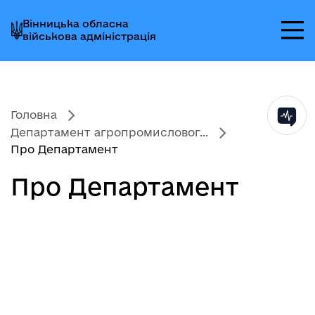
Перейти
Перейти
Перейти
Вінницька обласна
до
до
до
військова адміністрація
головного
головного
головного
меню
вмісту
колонтитула
Головна
Департамент агропромисловог...
Про Департамент
Про Департамент