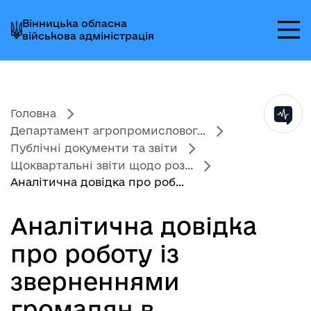
Перейти
Перейти
Перейти
Вінницька обласна
до
до
до
військова адміністрація
головного
головного
головного
меню
вмісту
колонтитула
Головна
Департамент агропромисловог...
Публічні документи та звіти
Щоквартальні звіти щодо роз...
Аналітична довідка про роб...
Аналітична довідка
про роботу із
зверненнями
громадян в