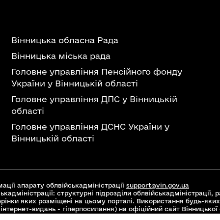
Вінницька обласна Рада
Вінницька міська рада
Головне управління Пенсійного фонду
України у Вінницькій області
Головне управління ДПС у Вінницькій
області
Головне управління ДСНС України у
Вінницькій області
ації апарату облвійськадміністрації
support@vin.gov.ua
ькадміністрації: структурні підрозділи облвійськадміністрації, ра
торінки яких розміщені на цьому порталі. Використання будь-яких
інтернет-видань - гіперпосилання) на офіційний сайт Вінницької