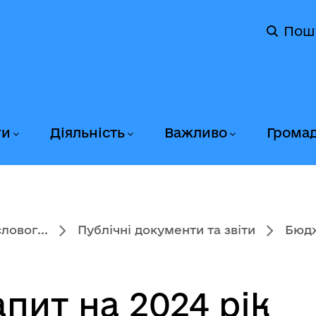
Пош
ги
Діяльність
Важливо
Грома
овог...
Публічні документи та звіти
Бюдж
пит на 2024 рік