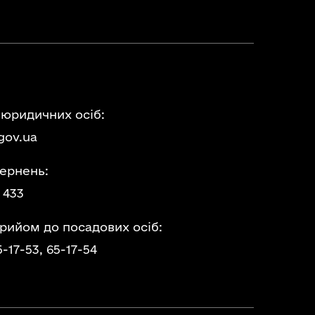
 юридичних осіб:
gov.ua
ернень:
 433
прийом до посадових осіб:
5-17-53,
65-17-54