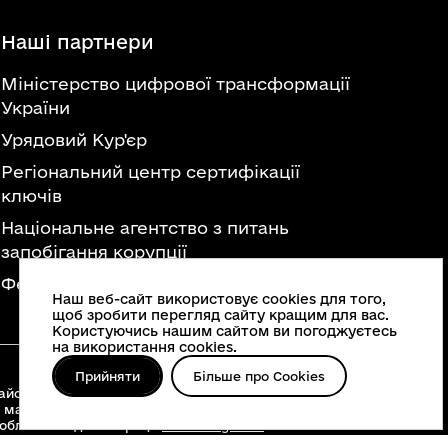
Наші партнери
Міністерство цифрової трансформації
України
Урядовий Кур'єр
Регіональний центр сертифікації
ключів
Національне агентство з питань
запобігання корупції
Федерація професійних спілок України
Наш веб-сайт використовує cookies для того,
щоб зробити перегляд сайту кращим для вас.
Користуючись нашим сайтом ви погоджуєтесь
на використання cookies.
Прийняти
Більше про Cookies
йонні військові адміністрації, територіальні
 матеріалів, що опубліковані на цьому сайті,
 облвійськадміністрації
www.vin.gov.ua
.