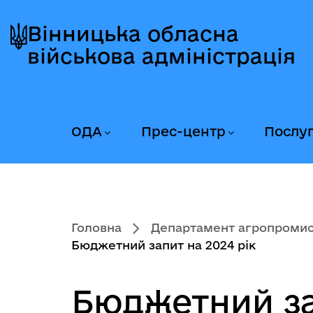
Перейти
Перейти
Перейти
до
до
до
Вінницька обласна
головного
головного
головного
військова адміністрація
меню
вмісту
колонтитула
ОДА
Прес-центр
Послу
Головна
Департамент агропромисл
Бюджетний запит на 2024 рік
Бюджетний за