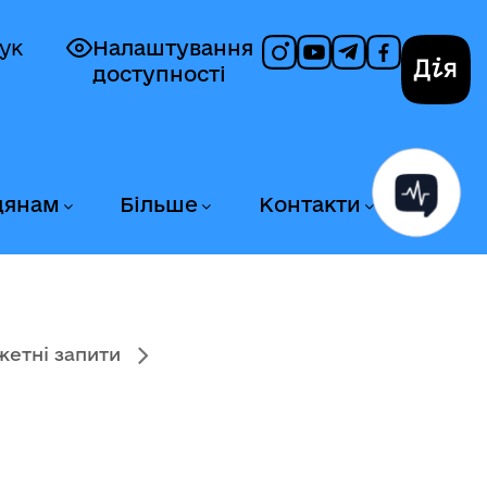
ук
Налаштування
доступності
Дія
дянам
Більше
Контакти
етні запити