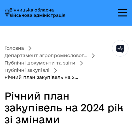
Перейти
Перейти
Перейти
Вінницька обласна
до
до
до
військова адміністрація
головного
головного
головного
меню
вмісту
колонтитула
Головна
Департамент агропромисловог...
Публічні документи та звіти
Публічні закупівлі
Річний план закупівель на 2...
Річний план
закупівель на 2024 рік
зі змінами