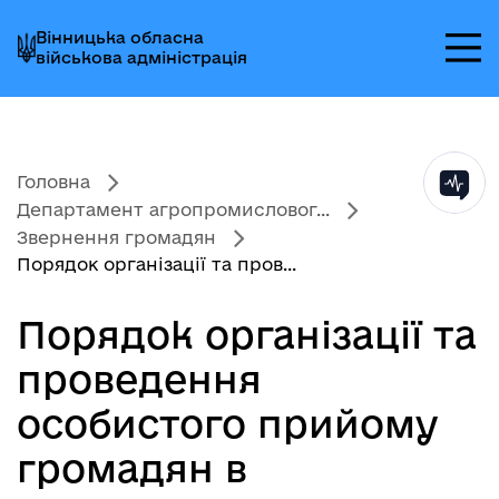
Перейти
Перейти
Перейти
Вінницька обласна
до
до
до
військова адміністрація
головного
головного
головного
меню
вмісту
колонтитула
Головна
Департамент агропромисловог...
Звернення громадян
Порядок організації та пров...
Порядок організації та
проведення
особистого прийому
громадян в