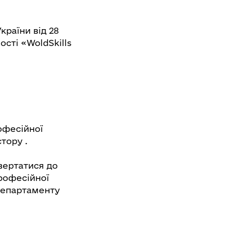
країни від 28
сті «WoldSkills
офесійної
стору .
вертатися до
рофесійної
 Департаменту