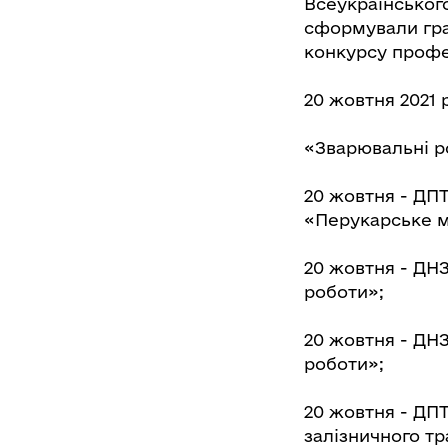
Всеукраїнського
сформували гра
конкурсу профес
20 жовтня 2021
«Зварювальні р
20 жовтня - ДП
«Перукарське м
20 жовтня - ДНЗ
роботи»;
20 жовтня - ДНЗ
роботи»;
20 жовтня - ДП
залізничного тр