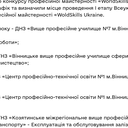
 конкурсу професійної майстерності «WorldSkills
фік та визначили місце проведення І етапу Всеу
ійної майстерності «WoldSkills Ukraine.
 року - ДНЗ «Вище професійне училище №7 м.Вінн
оботи»;
ТНЗ «Вінницьке вище професійне училище сфери
истецтво»;
 «Центр професійно-технічної освіти №1 м.Вінниц
 «Центр професійно-технічної освіти №1 м.Вінни
ТНЗ «Козятинське міжрегіональне вище професі
анспорту» - Експлуатація та обслуговування залі