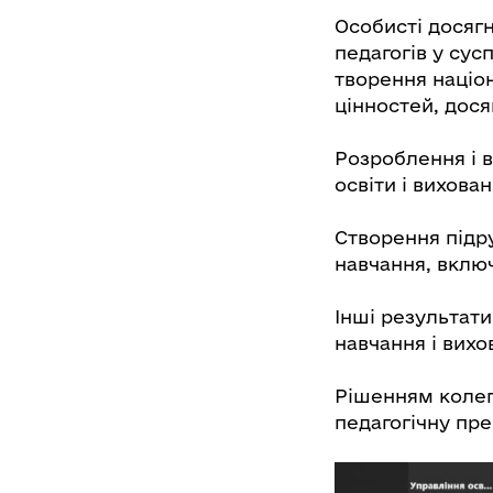
Особисті досягн
педагогів у сус
творення націо
цінностей, дося
Розроблення і 
освіти і вихован
Створення підру
навчання, вклю
Інші результати
навчання і вихо
Рішенням колег
педагогічну пре