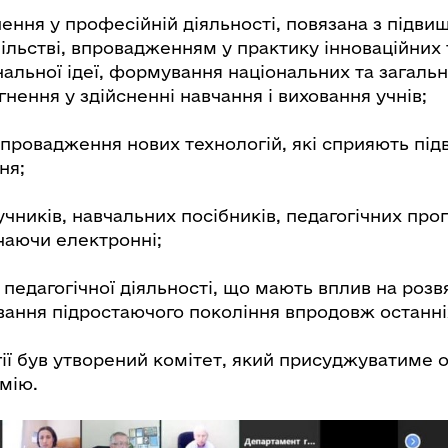
ення у професійній діяльності, повязана з підви
пільстві, впровадженням у практику інноваційних 
нальної ідеї, формування національних та загал
гнення у здійсненні навчання і виховання учнів;
впровадження нових технологій, які сприяють пі
ня;
чників, навчальних посібників, педагогічних про
чаючи електронні;
 педагогічної діяльності, що мають вплив на роз
вання підростаючого покоління впродовж останніх
ії був утворений комітет, який присуджуватиме 
мію.