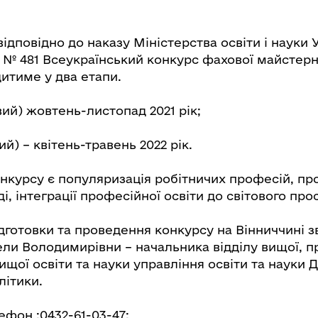
ідповідно до наказу Міністерства освіти і науки У
у № 481 Всеукраїнський конкурс фахової майстерно
итиме у два етапи.
овий) жовтень-листопад 2021 рік;
ий) – квітень-травень 2022 рік.
нкурсу є популяризація робітничих професій, пр
і, інтеграції професійної освіти до світового про
дготовки та проведення конкурсу на Вінниччині з
и Володимирівни – начальника відділу вищої, п
щої освіти та науки управління освіти та науки
літики.
фон :0432-61-03-47;