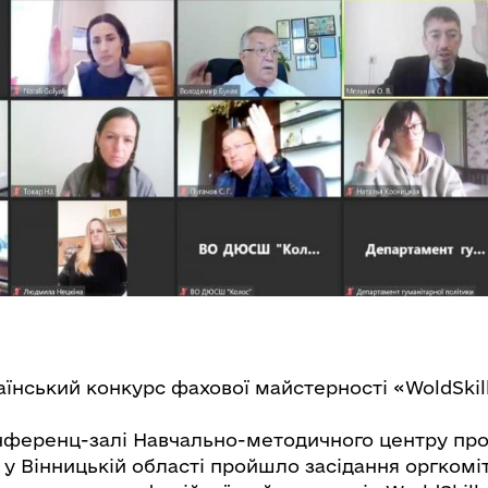
їнський конкурс фахової майстерності «WoldSkill
онференц-залі Навчально-методичного центру пр
и у Вінницькій області пройшло засідання оргкоміт