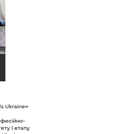
s Ukraine»
офесійно-
ету І етапу