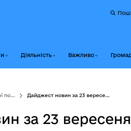
Пош
ги
Діяльність
Важливо
Грома
 по...
Дайджест новин за 23 вересе...
н за 23 вересеня