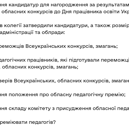
ня кандидатур для нагородження за результата
 обласних конкурсів до Дня працівника освіти Укр
в колегії затвердили кандидатури, а також розмі
дміністрації та облради:
реможців Всеукраїнських конкурсів, змагань;
дагогічних працівників, які підготували переможц
 обласних конкурсів, змагань;
зерів Всеукраїнських, обласних конкурсів, змаган
ня положення про обласну педагогічну премію;
я складу комітету з присудження обласної педаг
реміювати педагогів?