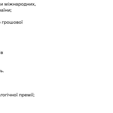
ми міжнародних,
аїни;
р грошової
ів
ь.
огічної премії;