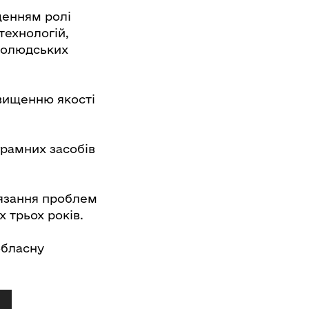
щенням ролі
технологій,
ьнолюдських
двищенню якості
грамних засобів
вязання проблем
 трьох років.
обласну