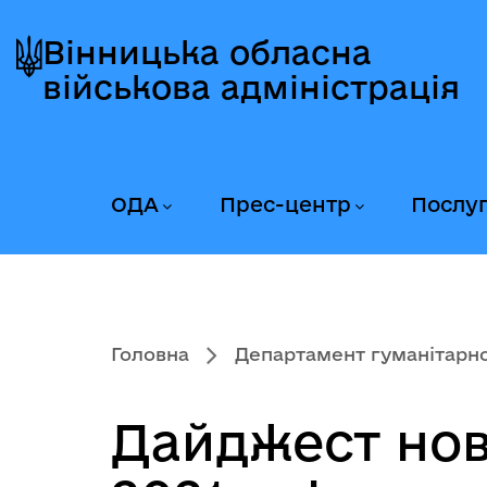
Перейти
Перейти
Перейти
до
до
до
Вінницька обласна
головного
головного
головного
військова адміністрація
меню
вмісту
колонтитула
ОДА
Прес-центр
Послу
Головна
Департамент гуманітарної
Дайджест нови