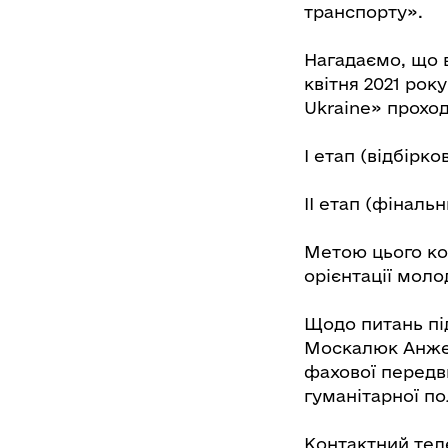
транспорту».
Нагадаємо, що в
квітня 2021 рок
Ukraine» проход
І етап (відбірк
ІІ етап (фінальн
Метою цього ко
орієнтації молод
Щодо питань пі
Москалюк Анжел
фахової передви
гуманітарної по
Контактний теле