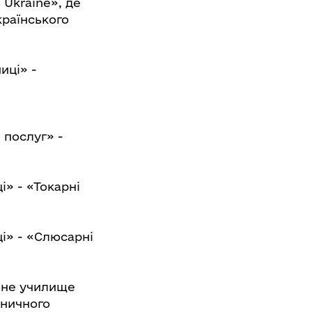
 Ukraine», де
країнського
иці» -
 послуг» -
і» - «Токарні
ці» - «Слюсарні
йне училище
зничного