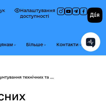
ук
Налаштування
доступності
Дія
дянам
Більше
Контакти
унтування технічних та ...
існих