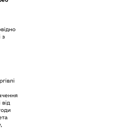
овідно
 з
ргівлі
ачення
 від
тоди
ета
,