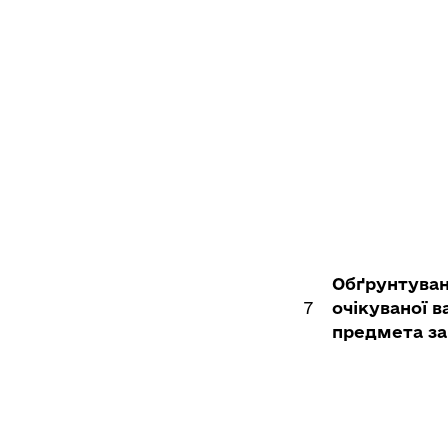
Обґрунтува
7
очікуваної в
предмета за