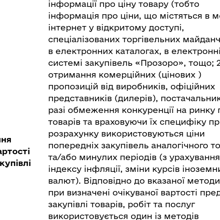
інформації про ціну товару (тобто
інформація про ціни, що містяться в 
інтернет у відкритому доступі,
спеціалізованих торгівельних майданч
в електронних каталогах, в електронн
системі закупівель «Прозоро», тощо; 2
отримання комерційних (цінових )
пропозицій від виробників, офіційних
представників (дилерів), постачальникі
разі обмеження конкуренції на ринку
товарів та враховуючи їх специфіку п
розрахунку використовуються ціни
ння
попередніх закупівель аналогічного т
артості
та/або минулих періодів (з урахуванн
купівлі
індексу інфляції, зміни курсів іноземн
валют). Відповідно до вказаної методи
при визначені очікуваної вартості пре
закупівлі товарів, робіт та послуг
використовується один із методів