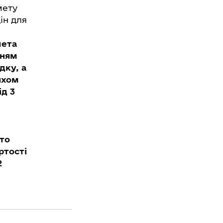
мету
ін для
мета
нням
дку, а
яхом
д 3
то
ртості
2