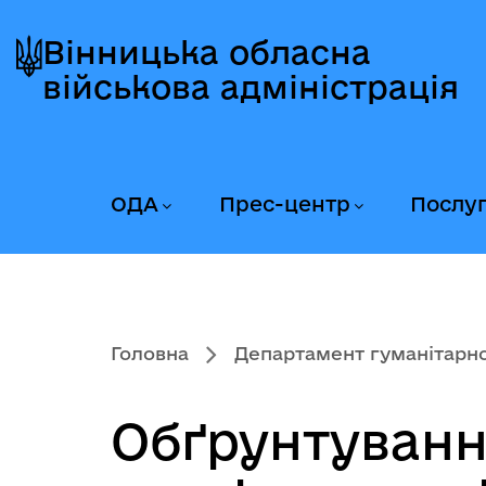
Перейти
Перейти
Перейти
до
до
до
Вінницька обласна
головного
головного
головного
військова адміністрація
меню
вмісту
колонтитула
ОДА
Прес-центр
Послу
Головна
Департамент гуманітарної
Обґрунтування