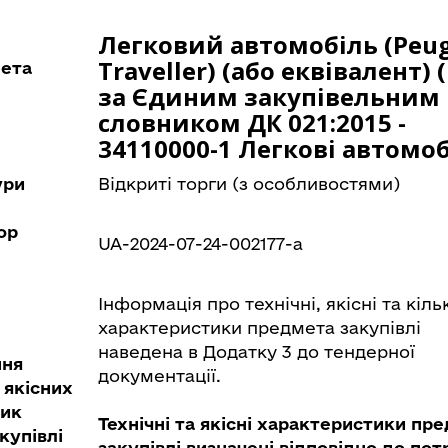
Легковий автомобіль (Peu
Traveller) (або еквівалент) 
мета
за Єдиним закупівельним
словником ДК 021:2015 -
34110000-1 Легкові автомоб
ури
Відкриті торги (з особливостями)
ор
UA-2024-07-24-002177-a
Інформація про технічні, якісні та кільк
характеристики предмета закупівлі
наведена в Додатку 3 до тендерної
ння
документації.
 якісних
тик
Технічні та якісні характеристики пр
купівлі
закупівлі визначені відповідно до пот