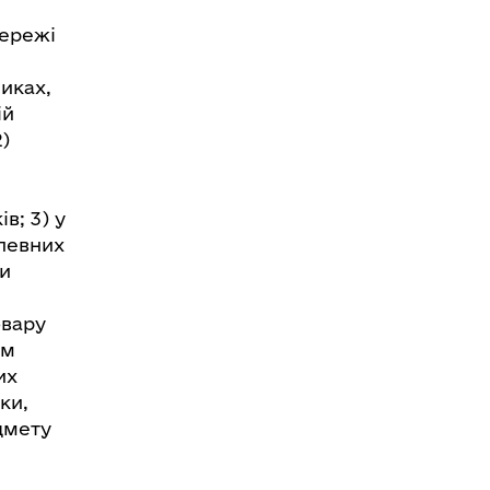
мережі
иках,
ій
)
в; 3) у
 певних
ри
овару
ям
их
ки,
дмету