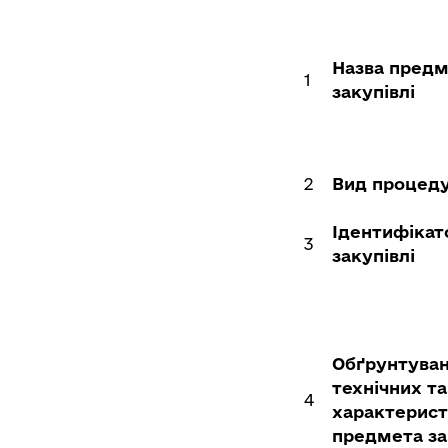
Назва пред
1
закупівлі
2
Вид процед
Ідентифікат
3
закупівлі
Обґрунтува
технічних та
4
характерис
предмета за