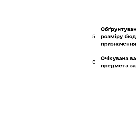
Обґрунтува
5
розміру бю
призначення
Очікувана ва
6
предмета за