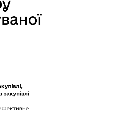
ру
ваної
купівлі,
 закупівлі
 ефективне