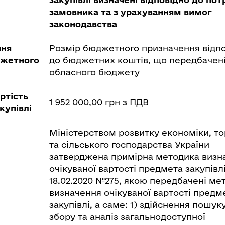
замовника та з урахуванням вимог
законодавства
ння
Розмір бюджетного призначення відп
джетного
до бюджетних коштів, що передбачені
обласного бюджету
ртість
1 952 000,00 грн з ПДВ
купівлі
Міністерством розвитку економіки, то
та сільського господарства України
затверджена примірна методика визн
очікуваної вартості предмета закупівлі
18.02.2020 №275, якою передбачені ме
визначення очікуваної вартості предм
закупівлі, а саме: 1) здійснення пошуку
збору та аналіз загальнодоступної