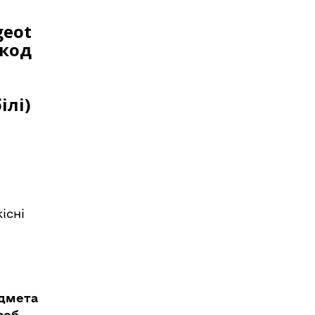
geot
(код
ілі)
існі
едмета
реб