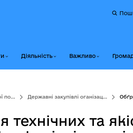
Пош
ги
Діяльність
Важливо
Грома
 по...
Державні закупівлі оганізац...
Обґр
 технічних та як