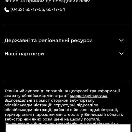
Запис на прийом до посадових осіб:
(0432) 65-17-53,
65-17-54
Державні та регіональні ресурси
Наші партнери
Технічний супровід: Управління цифрової трансформації
апарату облвійськадміністрації
support@vin.gov.ua
Відповідальні за зміст сторінок веб-порталу
облвійськадміністрації: структурні підрозділи
облвійськадміністрації, районні військові адміністрації,
територіальні підрозділи міністерств у Вінницькій області,
веб-сторінки яких розміщені на цьому порталі.
Використання будь-яких матеріалів, що опубліковані на
цьому сайті, дозволяється при умові зазначення посилання