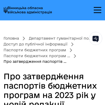
Перейти
Перейти
Перейти
Вінницька обласна
до
до
до
військова адміністрація
головного
головного
головного
меню
вмісту
колонтитула
Головна
Департамент гуманітарної по...
Доступ до публічної інформації
Паспорти бюджетних програм
Паспорти бюджетних програм ...
Про затвердження паспортів ...
Про затвердження
паспортів бюджетних
програм на 2023 рік у
новій редакції