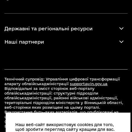
Державні та регіональні ресурси
Наші партнери
Технічний супровід: Управління цифрової трансформації
апарату облвійськадміністрації
support@vin.gov.ua
Відповідальні за зміст сторінок веб-порталу
облвійськадміністрації: структурні підрозділи
облвійськадміністрації, районні військові адміністрації,
територіальні підрозділи міністерств у Вінницькій області,
веб-сторінки яких розміщені на цьому порталі.
Використання будь-яких матеріалів, що опубліковані на
цьому сайті, дозволяється при умові зазначення посилання
(для інтернет-видань - гіперпосилання) на офіційний сайт
Наш веб-сайт використовує cookies для того,
Вінницької облвійськадміністрації
www.vin.gov.ua
.
щоб зробити перегляд сайту кращим для вас.