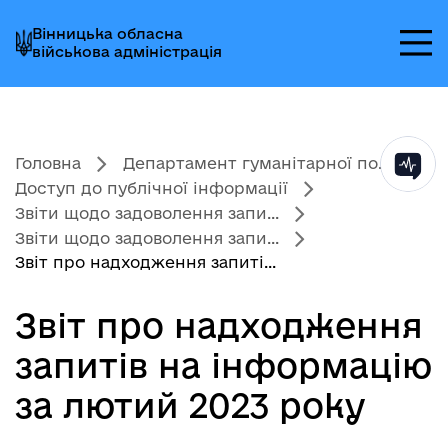
Перейти
Перейти
Перейти
Вінницька обласна
до
до
до
військова адміністрація
головного
головного
головного
меню
вмісту
колонтитула
Головна
Департамент гуманітарної по...
Доступ до публічної інформації
Звіти щодо задоволення запи...
Звіти щодо задоволення запи...
Звіт про надходження запиті...
Звіт про надходження
запитів на інформацію
за лютий 2023 року