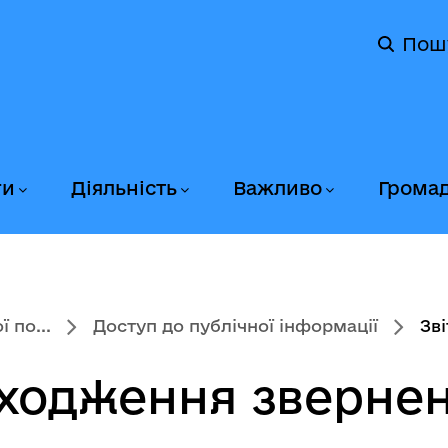
Пош
ги
Діяльність
Важливо
Грома
 по...
Доступ до публічної інформації
Зв
дходження зверне