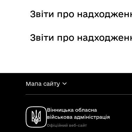
Звіти про надходженн
Звіти про надходженн
Мапа сайту
Вінницька обласна
військова адміністрація
Офіційний веб-сайт