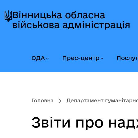
Перейти
Перейти
Перейти
до
до
до
Вінницька обласна
головного
головного
головного
військова адміністрація
меню
вмісту
колонтитула
ОДА
Прес-центр
Послу
Головна
Департамент гуманітарної
Звіти про на