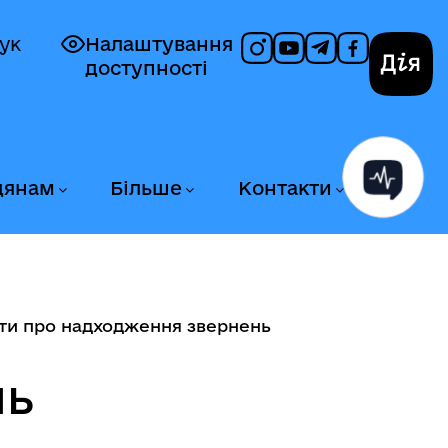
ук
Налаштування
доступності
Дія
дянам
Більше
Контакти
іти про надходження звернень
нь