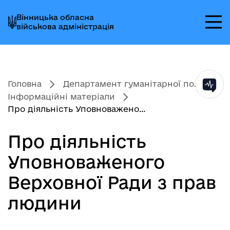
Перейти
Перейти
Перейти
Вінницька обласна
до
до
до
військова адміністрація
головного
головного
головного
меню
вмісту
колонтитула
Головна
Департамент гуманітарної по...
Інформаційні матеріали
Про діяльність Уповноважено...
Про діяльність
Уповноваженого
Верховної Ради з прав
людини