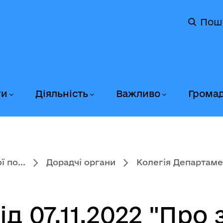
Пош
ги
Діяльність
Важливо
Грома
 по...
Дорадчі органи
Колегія Департаме
д 07.11.2022 "Про