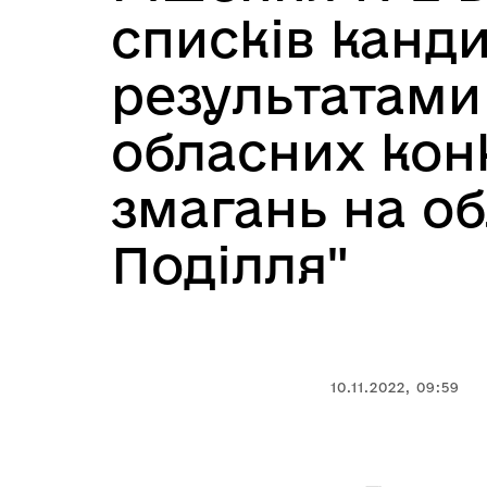
списків канд
результатами
обласних конк
змагань на об
Поділля"
10.11.2022, 09:59