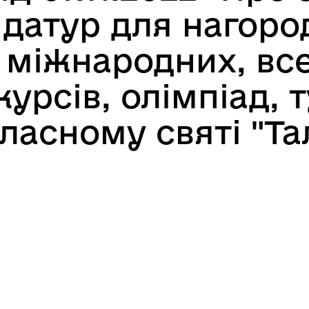
идатур для нагоро
 міжнародних, все
урсів, олімпіад, т
ласному святі "Т