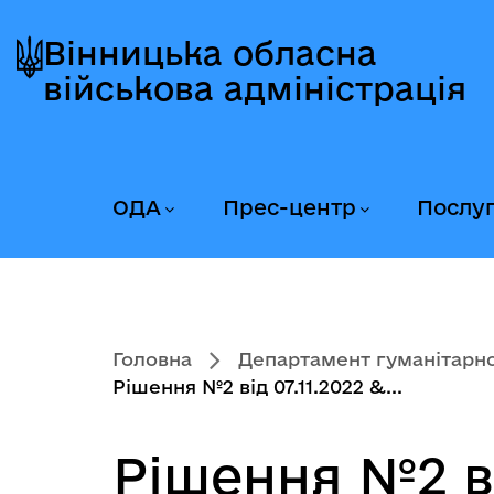
Перейти
Перейти
Перейти
до
до
до
Вінницька обласна
головного
головного
головного
військова адміністрація
меню
вмісту
колонтитула
ОДА
Прес-центр
Послу
Головна
Департамент гуманітарної
Рішення №2 від 07.11.2022 &...
Рішення №2 ві