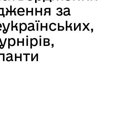
дження за
українських,
урнірів,
аланти