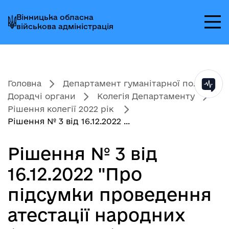
Перейти
Перейти
Перейти
Вінницька обласна
до
до
до
військова адміністрація
головного
головного
головного
меню
вмісту
колонтитула
Головна
Департамент гуманітарної по...
Дорадчі органи
Колегія Департаменту
Рішення колегії 2022 рік
Рішення № 3 від 16.12.2022 ...
Рішення № 3 від
16.12.2022 "Про
підсумки проведення
атестації народних