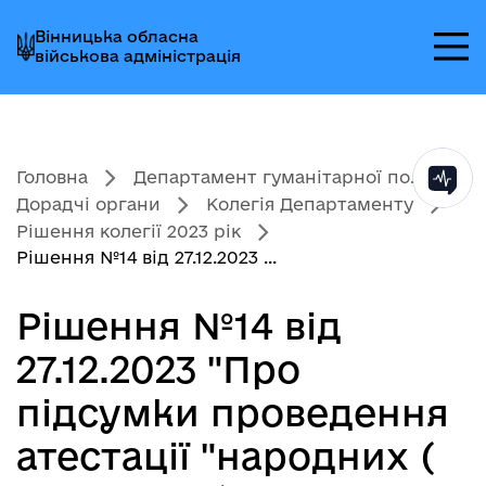
Перейти
Перейти
Перейти
Вінницька обласна
до
до
до
військова адміністрація
головного
головного
головного
меню
вмісту
колонтитула
Головна
Департамент гуманітарної по...
Дорадчі органи
Колегія Департаменту
Рішення колегії 2023 рік
Рішення №14 від 27.12.2023 ...
Рішення №14 від
27.12.2023 "Про
підсумки проведення
атестації "народних (