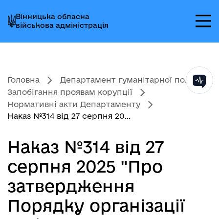
Перейти
Перейти
Перейти
Вінницька обласна
до
до
до
військова адміністрація
головного
головного
головного
меню
вмісту
колонтитула
Головна
Департамент гуманітарної по...
Запобігання проявам корупції
Нормативні акти Департаменту
Наказ №314 від 27 серпня 20...
Наказ №314 від 27
серпня 2025 "Про
затвердження
Порядку організації