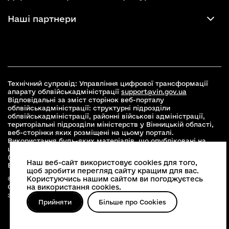
Наші партнери
Технічний супровід: Управління цифрової трансформації
апарату облвійськадміністрації
support@vin.gov.ua
Відповідальні за зміст сторінок веб-порталу
облвійськадміністрації: структурні підрозділи
облвійськадміністрації, районні військові адміністрації,
територіальні підрозділи міністерств у Вінницькій області,
веб-сторінки яких розміщені на цьому порталі.
Використання будь-яких матеріалів, що опубліковані на
цьому сайті, дозволяється при умові зазначення посилання
(для інтернет-видань - гіперпосилання) на офіційний сайт
Наш веб-сайт використовує cookies для того,
Вінницької облвійськадміністрації
www.vin.gov.ua
.
щоб зробити перегляд сайту кращим для вас.
© 2026 Весь контент доступний за ліцензією Creative
Користуючись нашим сайтом ви погоджуєтесь
Commons Attribution 4.0 International license, якщо не
на використання cookies.
зазначено інше
Прийняти
Більше про Cookies