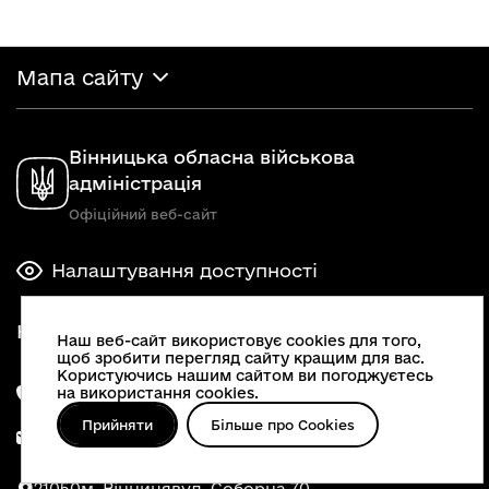
Мапа сайту
Вінницька обласна військова
адміністрація
Офіційний веб-сайт
Налаштування доступності
Наші контакти
Наш веб-сайт використовує cookies для того,
щоб зробити перегляд сайту кращим для вас.
Користуючись нашим сайтом ви погоджуєтесь
0 800 216 433
на використання cookies.
Прийняти
Більше про Cookies
oda@vin.gov.ua
21050
м. Вінниця
вул. Соборна 70