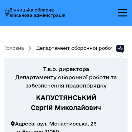
Перейти
Перейти
Перейти
Вінницька обласна
до
до
до
військова адміністрація
головного
головного
головного
меню
вмісту
колонтитула
Головна
Департамент оборонної робот...
Т.в.о. директора
Департаменту оборонної роботи та
забезпечення правопорядку
КАПУСТЯНСЬКИЙ
Сергій Миколайович
Адреса: вул. Монастирська, 26
м.Вінниця 21050