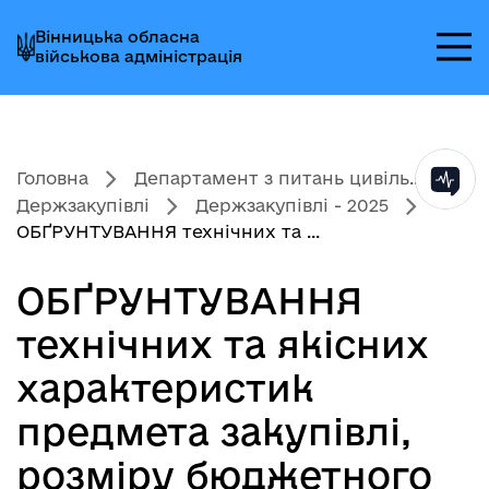
Перейти
Перейти
Перейти
Вінницька обласна
до
до
до
військова адміністрація
головного
головного
головного
меню
вмісту
колонтитула
Головна
Департамент з питань цивіль...
Держзакупівлі
Держзакупівлі - 2025
ОБҐРУНТУВАННЯ технічних та ...
ОБҐРУНТУВАННЯ
технічних та якісних
характеристик
предмета закупівлі,
розміру бюджетного