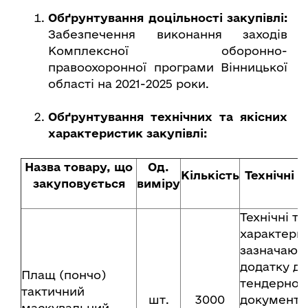
Обґрунтування доцільності закупівлі:
Забезпечення виконання заходів
Комплексної оборонно-
правоохоронної програми Вінницької
області на 2021-2025 роки.
Обґрунтування технічних та якісних
характеристик закупівлі:
Назва товару, що
Од.
Кількість
Технічні 
закуповується
виміру
Технічні та
характери
зазначають
додатку до
Плащ (пончо)
тендерної
тактичний
шт.
3000
документац
маскувальний