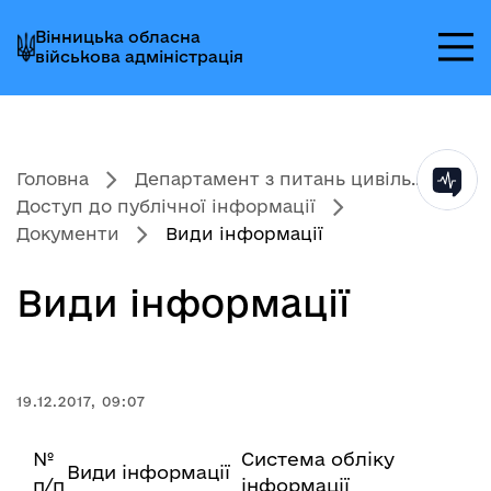
Перейти
Перейти
Перейти
Вінницька обласна
до
до
до
військова адміністрація
головного
головного
головного
меню
вмісту
колонтитула
Головна
Департамент з питань цивіль...
Доступ до публічної інформації
Документи
Види інформації
Види інформації
19.12.2017, 09:07
№
Система обліку
Види інформації
п/п
інформації