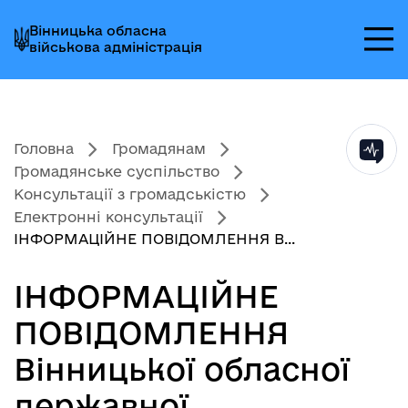
Перейти
Перейти
Перейти
Вінницька обласна
до
до
до
військова адміністрація
головного
головного
головного
меню
вмісту
колонтитула
Головна
Громадянам
Громадянське суспільство
Консультації з громадськістю
Електронні консультації
ІНФОРМАЦІЙНЕ ПОВІДОМЛЕННЯ В...
ІНФОРМАЦІЙНЕ
ПОВІДОМЛЕННЯ
Вінницької обласної
державної