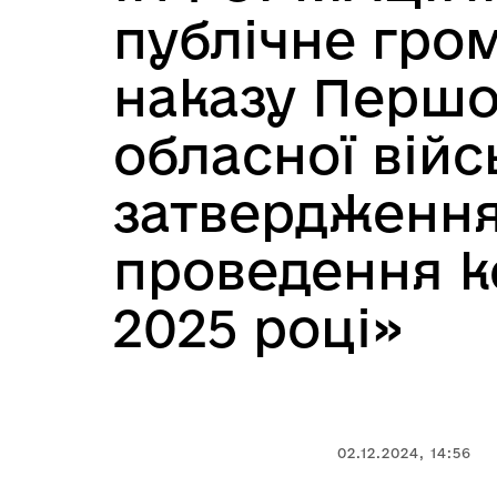
публічне гро
наказу Першо
обласної війс
затвердження
проведення к
2025 році»
02.12.2024, 14:56