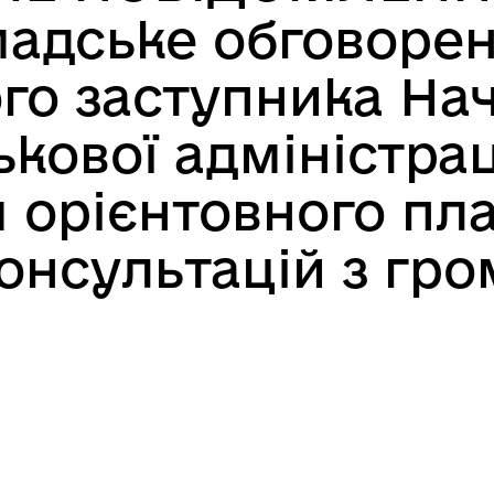
мадське обговоре
го заступника На
ькової адміністрац
 орієнтовного пл
онсультацій з гро