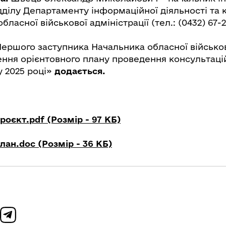
дділу Департаменту інформаційної діяльності та 
ласної військової адміністрації (тел.: (0432) 67-2
ершого заступника Начальника обласної військов
ння орієнтовного плану проведення консультаці
у 2025 році»
додається.
оєкт.pdf (Розмір - 97 КБ)
лан.doc (Розмір - 36 КБ)