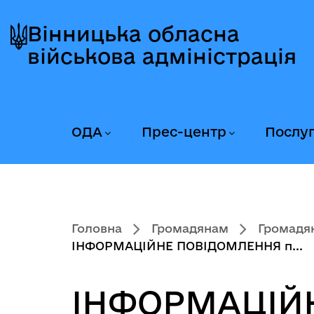
Перейти
Перейти
Перейти
до
до
до
Вінницька обласна
головного
головного
головного
військова адміністрація
меню
вмісту
колонтитула
ОДА
Прес-центр
Послу
Головна
Громадянам
Громадян
ІНФОРМАЦІЙНЕ ПОВІДОМЛЕННЯ п...
ІНФОРМАЦІЙ