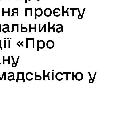
ння проєкту
чальника
ії «Про
ану
мадськістю у