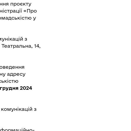
ння проєкту
ністрації «Про
омадськістю у
унікацій з
 Театральна, 14,
роведення
ну адресу
ськістю
 грудня 2024
 комунікацій з
нформаційно-