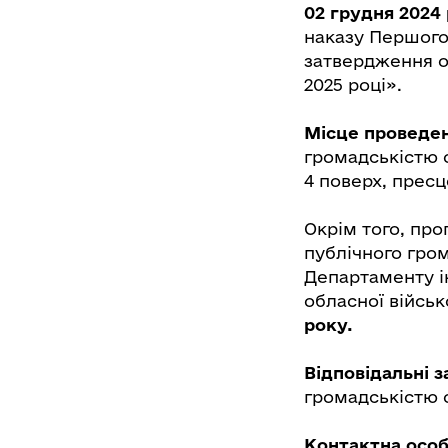
02 грудня 2024
наказу Першого 
затвердження о
2025 році».
Місце проведен
громадськістю о
4 поверх, пресц
Окрім того, про
публічного гро
Департаменту і
обласної військ
року.
Відповідальні з
громадськістю о
Контактна особ