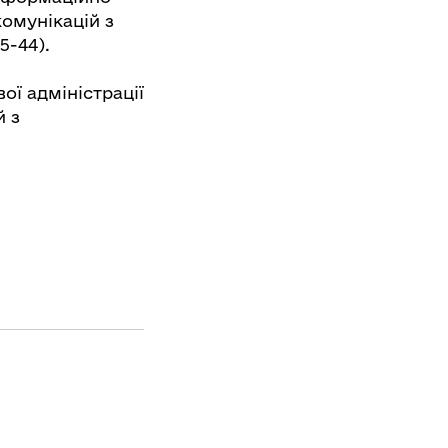
комунікацій з
5-44).
ої адміністрації
й з