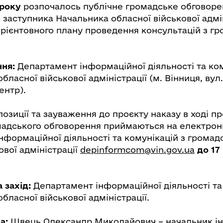
 року
розпочалось публічне громадське обговоре
заступника Начальника обласної військової адмі
рієнтовного плану проведення консультацій з гр
ня:
Департамент інформаційної діяльності та ком
бласної військової адміністрації (м. Вінниця, вул.
ентр).
позиції та зауваження до проєкту наказу в ході п
мадського обговорення приймаються на електрон
нформаційної діяльності та комунікацій з громад
ової адміністрації
depinformcom@vin.gov.ua
до 17
а захід:
Департамент інформаційної діяльності та
бласної військової адміністрації.
а:
Швець Олександр Миколайович – начальник і