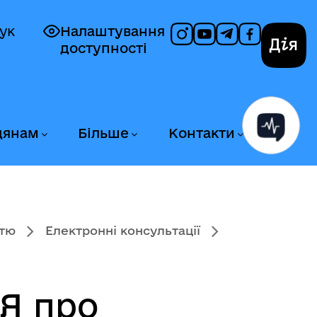
ук
Налаштування
доступності
Дія
дянам
Більше
Контакти
стю
Електронні консультації
Я про