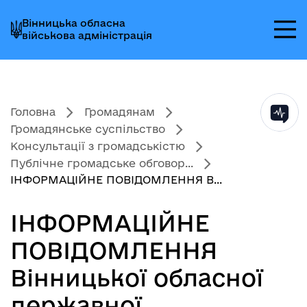
Перейти
Перейти
Перейти
Вінницька обласна
до
до
до
військова адміністрація
головного
головного
головного
меню
вмісту
колонтитула
Головна
Громадянам
Громадянське суспільство
Консультації з громадськістю
Публічне громадське обговор...
ІНФОРМАЦІЙНЕ ПОВІДОМЛЕННЯ В...
ІНФОРМАЦІЙНЕ
ПОВІДОМЛЕННЯ
Вінницької обласної
державної