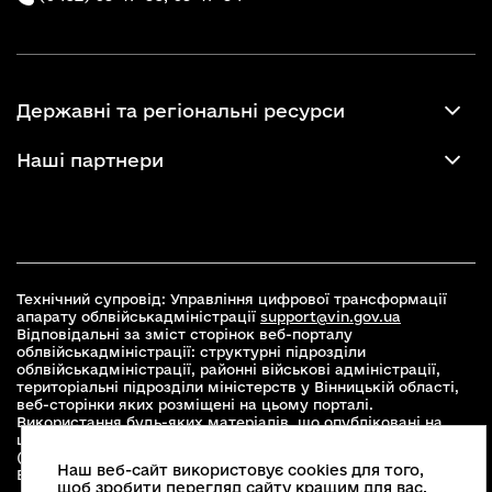
Державні та регіональні ресурси
Наші партнери
Технічний супровід: Управління цифрової трансформації
апарату облвійськадміністрації
support@vin.gov.ua
Відповідальні за зміст сторінок веб-порталу
облвійськадміністрації: структурні підрозділи
облвійськадміністрації, районні військові адміністрації,
територіальні підрозділи міністерств у Вінницькій області,
веб-сторінки яких розміщені на цьому порталі.
Використання будь-яких матеріалів, що опубліковані на
цьому сайті, дозволяється при умові зазначення посилання
(для інтернет-видань - гіперпосилання) на офіційний сайт
Наш веб-сайт використовує cookies для того,
Вінницької облвійськадміністрації
www.vin.gov.ua
.
щоб зробити перегляд сайту кращим для вас.