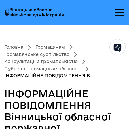
Перейти
Перейти
Перейти
Вінницька обласна
до
до
до
військова адміністрація
головного
головного
головного
меню
вмісту
колонтитула
Головна
Громадянам
Громадянське суспільство
Консультації з громадськістю
Публічне громадське обговор...
ІНФОРМАЦІЙНЕ ПОВІДОМЛЕННЯ В...
ІНФОРМАЦІЙНЕ
ПОВІДОМЛЕННЯ
Вінницької обласної
державної