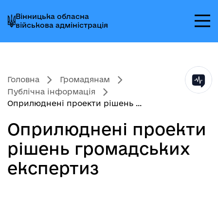
Перейти
Перейти
Перейти
Вінницька обласна
до
до
до
військова адміністрація
головного
головного
головного
меню
вмісту
колонтитула
Головна
Громадянам
Публічна інформація
Оприлюднені проекти рішень ...
Оприлюднені проекти
рішень громадських
експертиз