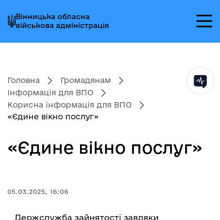
Перейти
Перейти
Перейти
Вінницька обласна
до
до
до
військова адміністрація
головного
головного
головного
меню
вмісту
колонтитула
Головна
Громадянам
Інформація для ВПО
Корисна інформація для ВПО
«Єдине вікно послуг»
«Єдине вікно послуг»
05.03.2025, 16:06
Держслужба зайнятості завдяки