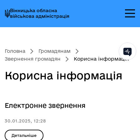
Перейти
Перейти
Перейти
Вінницька обласна
до
до
до
військова адміністрація
головного
головного
головного
меню
вмісту
колонтитула
Головна
Громадянам
Звернення громадян
Корисна інформація
Корисна інформація
Електронне звернення
30.01.2025, 12:28
Детальніше