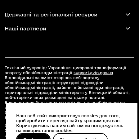
Державні та регіональні ресурси
Наші партнери
Технічний супровід: Управління цифрової трансформації
апарату облвійськадміністрації
support@vin.gov.ua
Відповідальні за зміст сторінок веб-порталу
облвійськадміністрації: структурні підрозділи
облвійськадміністрації, районні військові адміністрації,
територіальні підрозділи міністерств у Вінницькій області,
веб-сторінки яких розміщені на цьому порталі.
Використання будь-яких матеріалів, що опубліковані на
цьому сайті, дозволяється при умові зазначення посилання
(для інтернет-видань - гіперпосилання) на офіційний сайт
Наш веб-сайт використовує cookies для того,
Вінницької облвійськадміністрації
www.vin.gov.ua
.
щоб зробити перегляд сайту кращим для вас.
© 2026 Весь контент доступний за ліцензією Creative
Користуючись нашим сайтом ви погоджуєтесь
Commons Attribution 4.0 International license, якщо не
на використання cookies.
зазначено інше