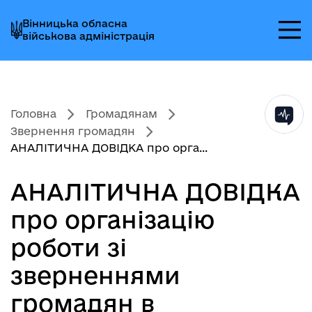
Перейти
Перейти
Перейти
Вінницька обласна
до
до
до
військова адміністрація
головного
головного
головного
меню
вмісту
колонтитула
Головна
Громадянам
Звернення громадян
АНАЛІТИЧНА ДОВІДКА про орга...
АНАЛІТИЧНА ДОВІДКА
про організацію
роботи зі
зверненнями
громадян в