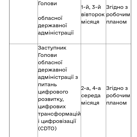
Голови
1-й, 3-й
Згідно з
вівторок
робочим
обласної
місяця
планом
державної
адміністрації
Заступник
Голови
обласної
державної
адміністрації з
питань
2-а, 4-а
Згідно з
цифрового
середа
робочим
розвитку,
місяця
планом
цифрових
трансформацій
і цифровізації
(CDTO)