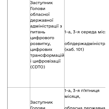
Заступник
Голови
обласної
державної
адміністрації з
питань
1-а, 3-я середа міся
цифрового
розвитку,
облдержадміністрац
цифрових
(каб. 101)
трансформацій
і цифровізації
(CDTO)
1-а, 3-я п’ятниця
місяця,
Заступник
Голови
обласна державна