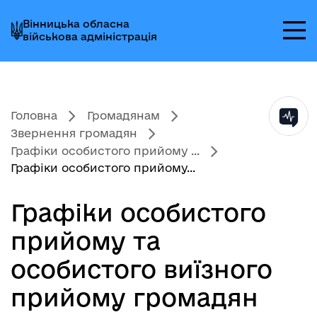
Перейти
Перейти
Перейти
Вінницька обласна
до
до
до
військова адміністрація
головного
головного
головного
меню
вмісту
колонтитула
Головна
Громадянам
Звернення громадян
Графіки особистого прийому ...
Графіки особистого прийому...
Графіки особистого
прийому та
особистого виїзного
прийому громадян