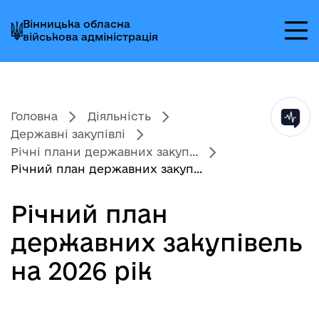
Перейти
Перейти
Перейти
Вінницька обласна
до
до
до
військова адміністрація
головного
головного
головного
меню
вмісту
колонтитула
Головна
Діяльність
Державні закупівлі
Річні плани державних закуп...
Річний план державних закуп...
Річний план
державних закупівель
на 2026 рік