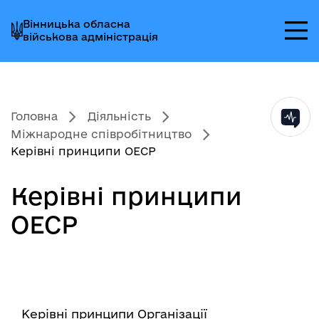
Перейти
Перейти
Перейти
Вінницька обласна
до
до
до
військова адміністрація
головного
головного
головного
меню
вмісту
колонтитула
Головна
Діяльність
Міжнародне співробітництво
Керівні принципи ОЕСР
Керівні принципи
ОЕСР
Керівні принципи Організації