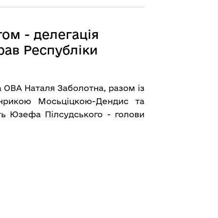
том - делегація
рав Республіки
 ОВА Наталя Заболотна, разом із
нрикою Мосьціцкою-Дендис та
ь Юзефа Пілсудського - голови