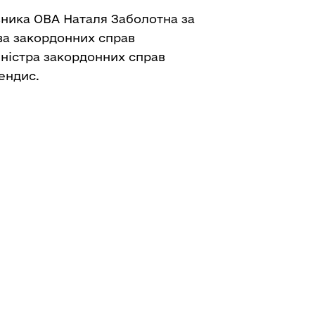
ника ОВА Наталя Заболотна за
тва закордонних справ
іністра закордонних справ
ендис.