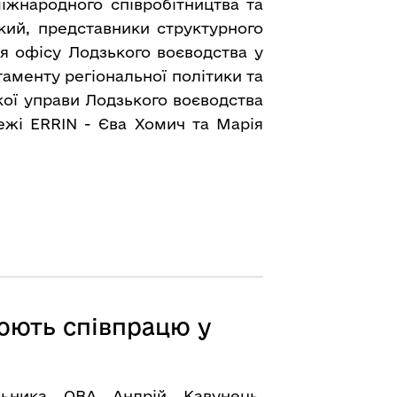
іжнародного співробітництва та
кий, представники структурного
я офісу Лодзького воєводства у
аменту регіональної політики та
ої управи Лодзького воєводства
ежі ERRIN - Єва Хомич та Марія
юють співпрацю у
льника ОВА Андрій Кавунець,