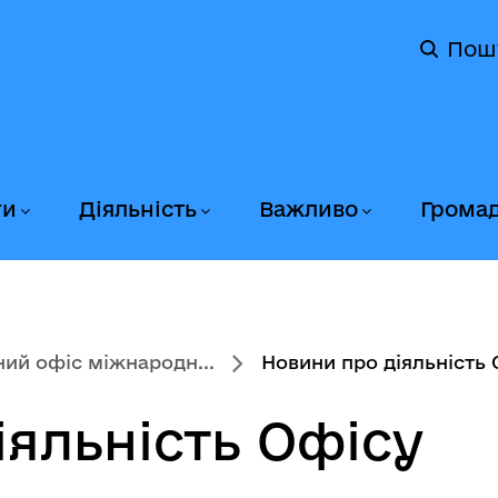
Пош
ги
Діяльність
Важливо
Грома
ний офіс міжнародн...
Новини про діяльність 
іяльність Офісу