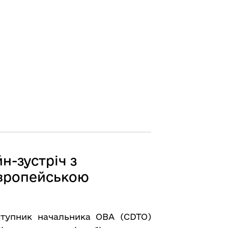
н-зустріч з
Європейською
аступник начальника ОВА (CDTO)