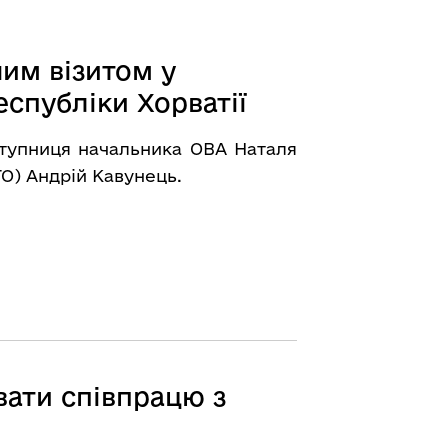
им візитом у
еспубліки Хорватії
ступниця начальника ОВА Наталя
O) Андрій Кавунець.
ати співпрацю з