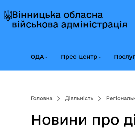
Перейти
Перейти
Перейти
до
до
до
Вінницька обласна
головного
головного
головного
військова адміністрація
меню
вмісту
колонтитула
ОДА
Прес-центр
Послу
Головна
Діяльність
Регіональ
Новини про д