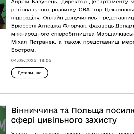
Андрій Кавунець, директор Департаменту м
регіонального розвитку ОВА Ігор Цехановсь
підрозділу. Онлайн долучились представниц
Брюсселі Агнєшка Флорчак, фахівець Департ
міжнародного співробітництва Маршалківськ
Міхал Пєтранек, а також представниці мер
Бостром.
04.09.2025, 18:05
Детальніше
Вінниччина та Польща посил
сфері цивільного захисту
Участь у заході взяли заступник нача