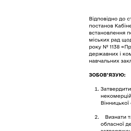
Відповідно до с
постанов Кабіне
встановлення п
міських рад щод
року № 1138 «Пр
державних і ко
навчальних зак
ЗОБОВ’ЯЗУЮ:
Затвердити
некомерцій
Вінницької
Визнати та
обласної де
затверджен