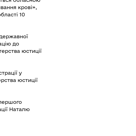
вання крові»,
бласті 10
 державної
ацію до
терства юстиції
трації у
рства юстиції
 першого
ації Наталю