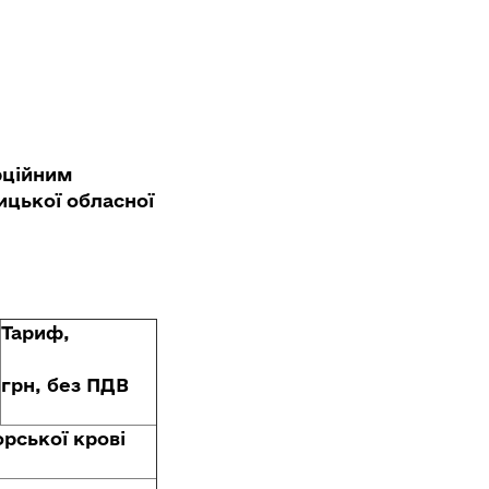
рційним
ицької обласної
Тариф,
грн, без ПДВ
орської крові