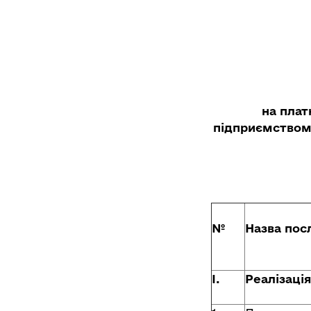
на плат
підприємством
№
Назва пос
І.
Реалізаці