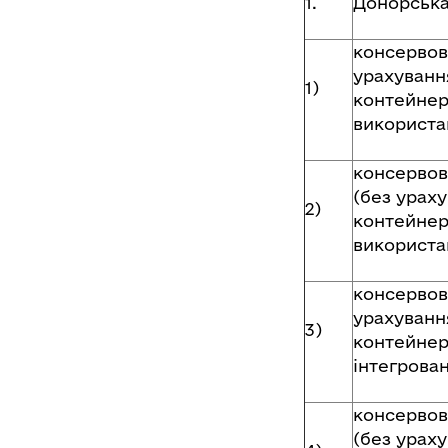
1.
Донорська 
консервов
урахуванн
1)
контейнер
використа
консервов
(без ураху
2)
контейнер
використа
консервов
урахуванн
3)
контейнер
інтегрова
консервов
(без ураху