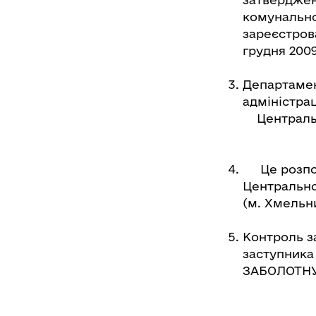
комунально
зареєстрова
грудня 2009
Департамен
адміністра
Централь
(м. Х
Це розпоря
Центральн
(м. Хмельн
Контроль з
заступника
ЗАБОЛОТНУ