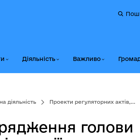
Пош
ги
Діяльність
Важливо
Грома
на діяльність
Проекти регуляторних актів,...
рядження голови