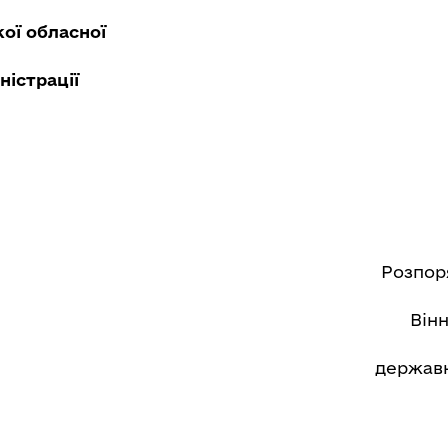
кої обласної
ої адміністрації
Се
Розпор
Він
державн