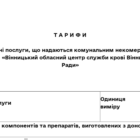
Т А Р И Ф И
ні
послуги, що надаються комунальним некоме
 «
Вінницький обласний центр служби крові Вінн
Ради»
Одиниця
луги
виміру
я компонентів та препаратів, виготовлених з дон