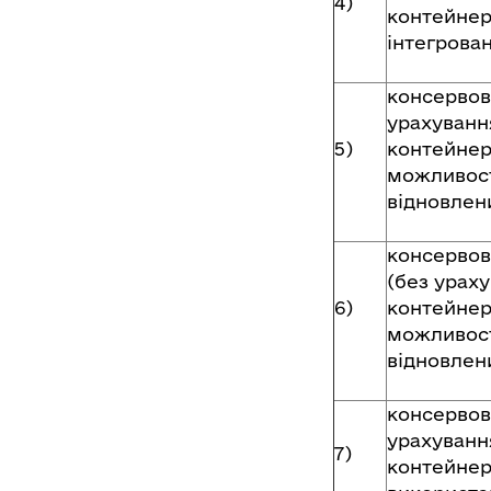
4)
контейнер
інтегрова
консервов
урахуванн
5)
контейнер
можливос
відновлени
консервов
(без ураху
6)
контейнер
можливос
відновлени
консервов
урахуванн
7)
контейнер