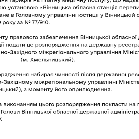
ю установою «Вінницька обласна станція перели
не в Головному управлінні юстиції у Вінницькій о
 року за № 77/910.
ту правового забезпечення Вінницької обласної
ції подати це розпорядження на державну реєстр
но
-
Західного міжрегіонального управління Мініс
мельницький).
дження набирає чинності після державної реєс
о
-
Західному міжрегіональному управлінні Міністе
ицький), з моменту його оприлюднення.
а виконанням цього розпорядження покласти на
 Голови Вінницької обласної державної адміністр
.