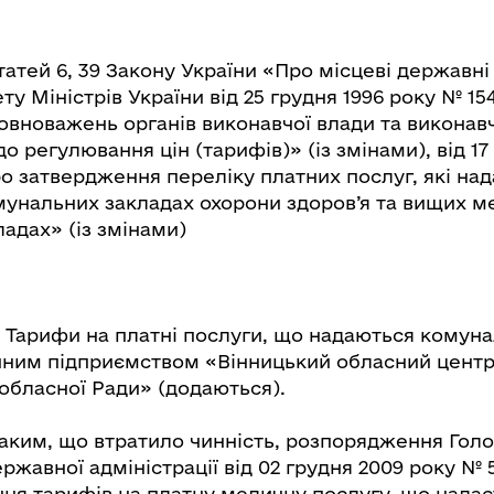
татей 6, 39 Закону України «Про місцеві державні 
ту Міністрів України від 25 грудня 1996 року № 15
овноважень органів виконавчої влади та виконавч
о регулювання цін (тарифів)» (із змінами), від 17
о затвердження переліку платних послуг, які на
мунальних закладах охорони здоров’я та вищих м
ладах» (із змінами)
 Тарифи на платні послуги, що надаються комун
ним підприємством «Вінницький обласний центр
 обласної Ради» (додаються).
ким, що втратило чинність, розпорядження Голо
ржавної адміністрації від 02 грудня 2009 року №
ня тарифів на платну медичну послугу, що нада