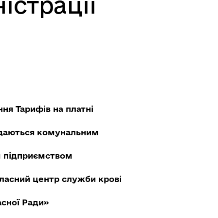
істрації
ня Тарифів на платні
адаються комунальним
 підприємством
ласний центр служби крові
асної Ради»