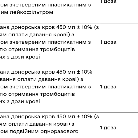
1 доза
ом зчетвереним пластикатним з
ним лейкофільтром
ана донорська кров 450 мл ± 10% (з
ям оплати давання крові) з
ом зчетвереним пластикатним з
1 доза
тю отримання тромбоцитів
х з дози крові
ана донорська кров 450 мл ± 10%
вання оплати давання крові) з
ом зчетвереним пластикатним з
1 доза
тю отримання тромбоцитів
х з дози крові
ана донорська кров 450 мл ± 10% (з
ям оплати давання крові) з
1 доза
ом подвійним одноразового