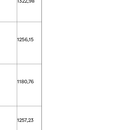
1322,98
1256,15
1180,76
1257,23