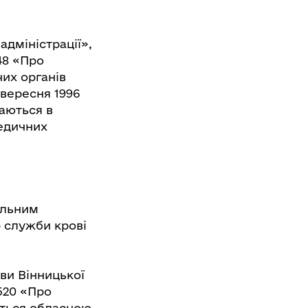
адміністрації»,
48 «Про
их органів
 вересня 1996
даються в
едичних
альним
 служби крові
ви Вінницької
 520 «Про
ється обласною