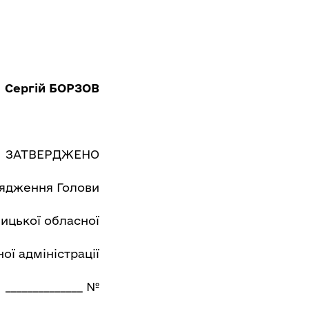
ргій БОРЗОВ
ЗАТВЕРДЖЕНО
ядження Голови
ницької обласної
ої адміністрації
______________ №