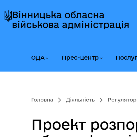
Перейти
Перейти
Перейти
до
до
до
Вінницька обласна
головного
головного
головного
військова адміністрація
меню
вмісту
колонтитула
ОДА
Прес-центр
Послу
Головна
Діяльність
Регулятор
Проект розпо