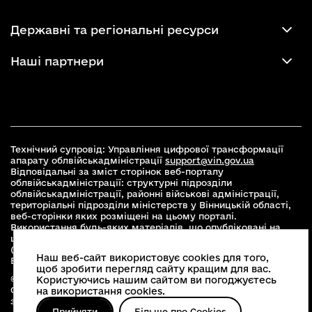
Державні та регіональні ресурси
Наші партнери
Технічний супровід: Управління цифрової трансформації
апарату облвійськадміністрації
support@vin.gov.ua
Відповідальні за зміст сторінок веб-порталу
облвійськадміністрації: структурні підрозділи
облвійськадміністрації, районні військові адміністрації,
територіальні підрозділи міністерств у Вінницькій області,
веб-сторінки яких розміщені на цьому порталі.
Використання будь-яких матеріалів, що опубліковані на
цьому сайті, дозволяється при умові зазначення посилання
(для інтернет-видань - гіперпосилання) на офіційний сайт
Наш веб-сайт використовує cookies для того,
Вінницької облвійськадміністрації
www.vin.gov.ua
.
щоб зробити перегляд сайту кращим для вас.
© 2026 Весь контент доступний за ліцензією Creative
Користуючись нашим сайтом ви погоджуєтесь
Commons Attribution 4.0 International license, якщо не
на використання cookies.
зазначено інше
Прийняти
Більше про Cookies