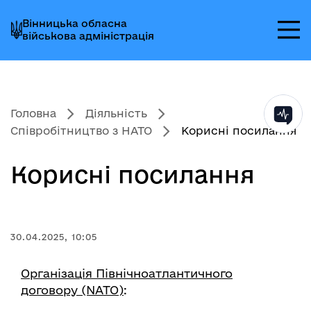
Перейти
Перейти
Перейти
Вінницька обласна
до
до
до
військова адміністрація
головного
головного
головного
меню
вмісту
колонтитула
Головна
Діяльність
Співробітництво з НАТО
Корисні посилання
Корисні посилання
30.04.2025, 10:05
Організація Північноатлантичного
договору (NATO)
: